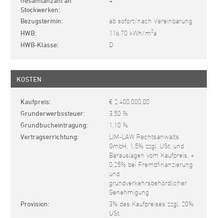
Gesamtanzahl an
4
Stockwerken
Bezugstermin
ab sofort/nach Vereinbarung
2
HWB
116.70 kWh/m
a
HWB-Klasse
D
KOSTEN
Kaufpreis
€ 2.400.000,00
Grunderwerbssteuer
3,50 %
Grundbucheintragung
1,10 %
Vertragserrichtung
LIM-LAW Rechtsanwalts
GmbH, 1,5% zzgl. USt. und
Barauslagen vom Kaufpreis, +
0,25% bei Fremdfinanzierung
und
grundverkehrsbehördlicher
Genehmigung
Provision
3% des Kaufpreises zzgl. 20%
USt.