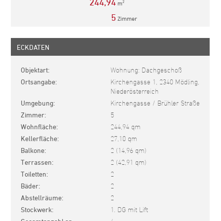
244,94
m
2
5
Zimmer
ECKDATEN
Objektart
Wohnung: Dachgeschoß
Ortsangabe
Kirchengasse 1, 2340 Mödling,
Niederösterreich
Umgebung
Kirchengasse / Brühler Straße
Zimmer
5
Wohnfläche
244,94 qm
Kellerfläche
27,10 qm
Balkone
2 (14,96 qm)
Terrassen
2 (42,91 qm)
Toiletten
2
Bäder
2
Abstellräume
2
Stockwerk
1. DG mit Lift