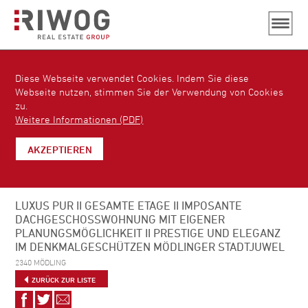
Diese Webseite verwendet Cookies. Indem Sie diese
Webseite nutzen, stimmen Sie der Verwendung von Cookies
zu.
Weitere Informationen (PDF)
AKZEPTIEREN
LUXUS PUR II GESAMTE ETAGE II IMPOSANTE
DACHGESCHOSSWOHNUNG MIT EIGENER
PLANUNGSMÖGLICHKEIT II PRESTIGE UND ELEGANZ
IM DENKMALGESCHÜTZEN MÖDLINGER STADTJUWEL
2340 MÖDLING
ZURÜCK ZUR LISTE
Auf
Auf
Via
Facebook
Twitter
E-