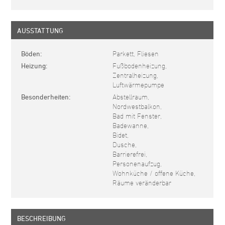
AUSSTATTUNG
Böden
Parkett, Fliesen
Heizung
Fußbodenheizung,
Zentralheizung,
Luftwärmepumpe
Besonderheiten
Abstellraum,
Nordwestbalkon,
Bad mit Fenster,
Badewanne,
Bidet,
Dusche,
Barrierefrei,
Personenaufzug,
Wohnküche / offene Küche,
Räume veränderbar
BESCHREIBUNG