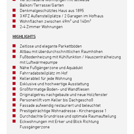
Balkon/Terrasse/Garten
Denkmalgeschütztes Haus aus 1895
3 KFZ Außenstellplätze / 2 Garagen im Hofhaus
Wohnflächen zwischen 49m² und 140m²
2-4 Zimmer Wohnungen
HIGHLIGHTS
Zeitlose und elegante Parkettböden
Altbau mit überdurchschnittlichen Raumhöhen
Fußbodenheizung mit Kühlfunktion / Hauszentralheizung
mit Luftwärmepumpe
Nähe Fußgängerzone und Aquädukt
Fahrradabstellplätz im Hof
Kellerabteil für jede Wohnung
Exklusive und hochwertige Ausstattung
Großformatige Boden- und Wandfliesen
Originalgetreu nachgebaute und neue Holzfenster
Personenlift vom Keller bis Dachgeschoß
Fassade aufwendig restauriert und beleuchtet
Prestigeträchtige Wohnadresse - Kirchengasse 1
Durchdachte Grundrisse und optimale Raumaufteilung
Eckwohnungen mit Erker und Blick Richtung
Fussgängerzone