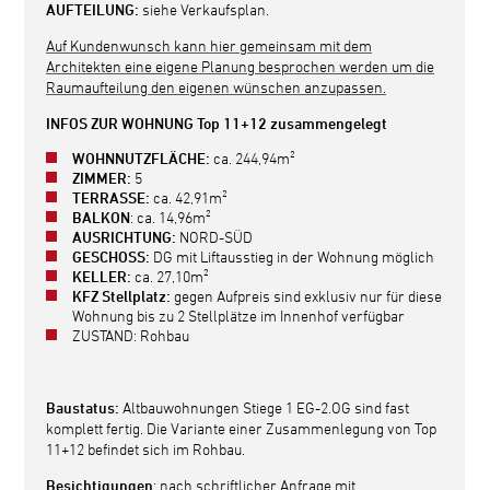
AUFTEILUNG:
siehe Verkaufsplan.
Auf Kundenwunsch kann hier gemeinsam mit dem
Architekten eine eigene Planung besprochen werden um die
Raumaufteilung den eigenen wünschen anzupassen.
INFOS ZUR WOHNUNG Top 11+12 zusammengelegt
WOHNNUTZFLÄCHE:
ca. 244,94m²
ZIMMER:
5
TERRASSE:
ca. 42,91m²
BALKON
: ca. 14,96m²
AUSRICHTUNG:
NORD-SÜD
GESCHOSS:
DG mit Liftausstieg in der Wohnung möglich
KELLER:
ca. 27,10m²
KFZ Stellplatz:
gegen Aufpreis sind exklusiv nur für diese
Wohnung bis zu 2 Stellplätze im Innenhof verfügbar
ZUSTAND: Rohbau
Baustatus:
Altbauwohnungen Stiege 1 EG-2.OG sind fast
komplett fertig. Die Variante einer Zusammenlegung von Top
11+12 befindet sich im Rohbau.
Besichtigungen
: nach schriftlicher Anfrage mit