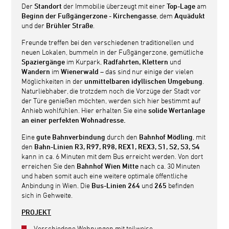
Der
Standort
der Immobilie überzeugt mit einer
Top-Lage
am
Beginn der Fußgängerzone
-
Kirchengasse
, dem
Aquädukt
und der
Brühler Straße
.
Freunde treffen bei den verschiedenen traditionellen und
neuen Lokalen, bummeln in der Fußgängerzone, gemütliche
Spaziergänge
im Kurpark,
Radfahrten, Klettern
und
Wandern
im
Wienerwald
– das sind nur einige der vielen
Möglichkeiten in der
unmittelbaren idyllischen Umgebung
.
Naturliebhaber, die trotzdem noch die Vorzüge der Stadt vor
der Türe genießen möchten, werden sich hier bestimmt auf
Anhieb wohlfühlen. Hier erhalten Sie eine
solide Wertanlage
an einer perfekten Wohnadresse.
Eine
gute Bahnverbindung
durch den
Bahnhof Mödling
, mit
den
Bahn-Linien R3, R97, R98, REX1, REX3, S1, S2, S3, S4
kann in ca. 6 Minuten mit dem Bus erreicht werden. Von dort
erreichen Sie den
Bahnhof Wien Mitte
nach ca. 30 Minuten
und haben somit auch eine weitere optimale öffentliche
Anbindung in Wien. Die
Bus-Linien 264
und
265
befinden
sich in Gehweite.
PROJEKT
Verschiedene Wohnungen mit teilweise