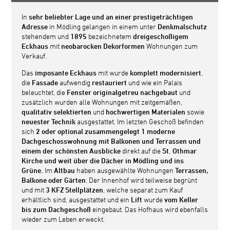
In
sehr beliebter Lage und an einer prestigeträchtigen
Adresse
in Mödling gelangen in einem
unter
Denkmalschutz
stehendem und
1895
bezeichnetem
dreigeschoßigem
Eckhaus
mit
neobarocken Dekorformen
Wohnungen zum
Verkauf.
Das
imposante Eckhaus
mit wurde
komplett modernisiert
,
die
Fassade
aufwendig
restauriert
und wie ein Palais
beleuchtet, die
Fenster originalgetreu nachgebaut
und
zusätzlich wurden alle Wohnungen mit zeitgemäßen,
qualitativ selektierten
und
hochwertigen Materialen
sowie
neuester Technik
ausgestattet. Im letzten Geschoß befinden
sich
2 oder optional zusammengelegt 1 moderne
Dachgeschosswohnung mit Balkonen und Terrassen und
einem der schönsten Ausblicke
direkt auf die
St. Othmar
Kirche und weit über die Dächer
in Mödling und ins
Grüne.
Im
Altbau
haben ausgewählte Wohnungen
Terrassen,
Balkone oder Gärten
. Der Innenhof wird teilweise begrünt
und mit
3 KFZ Stellplätzen
, welche separat zum Kauf
erhältlich sind, ausgestattet und ein
Lift
wurde
vom Keller
bis zum Dachgeschoß
eingebaut. Das Hofhaus wird ebenfalls
wieder zum Leben erweckt.