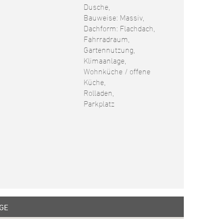
Dusche,
Bauweise: Massiv,
Dachform: Flachdach,
Fahrradraum,
Gartennutzung,
Klimaanlage,
Wohnküche / offene
Küche,
Rolladen,
Parkplatz
GE