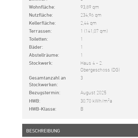
Wohnfläche
93,89 qm
Nutzfläche
234,96 qm
Kellerfläche
2,44 qm
Terrassen
1 (141,07 qm)
Toiletten
1
Bäder
1
Abstellräume
1
Stockwerk
Haus 4 - 2.
Obergeschoss (DG)
Gesamtanzahl an
3
Stockwerken
Bezugstermin
August 2025
2
HWB
30.70 kWh/m
a
HWB-Klasse
B
BESCHREIBUNG