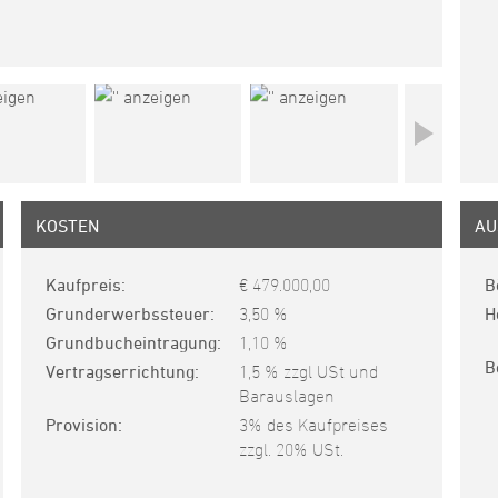
KOSTEN
AU
Kaufpreis
€ 479.000,00
B
Grunderwerbssteuer
3,50 %
H
Grundbucheintragung
1,10 %
B
Vertragserrichtung
1,5 % zzgl USt und
Barauslagen
Provision
3% des Kaufpreises
zzgl. 20% USt.