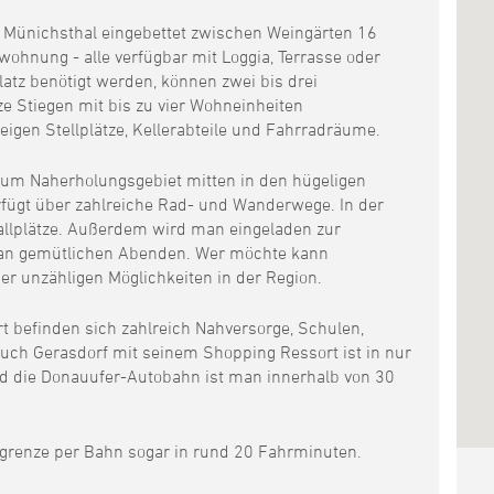
t Münichsthal eingebettet zwischen Weingärten 16
hnung - alle verfügbar mit Loggia, Terrasse oder
atz benötigt werden, können zwei bis drei
 Stiegen mit bis zu vier Wohneinheiten
igen Stellplätze, Kellerabteile und Fahrradräume.
 zum Naherholungsgebiet mitten in den hügeligen
rfügt über zahlreiche Rad- und Wanderwege. In der
allplätze. Außerdem wird man eingeladen zur
an gemütlichen Abenden. Wer möchte kann
der unzähligen Möglichkeiten in der Region.
rt befinden sich zahlreich Nahversorge, Schulen,
Auch Gerasdorf mit seinem Shopping Ressort ist in nur
d die Donauufer-Autobahn ist man innerhalb von 30
tgrenze per Bahn sogar in rund 20 Fahrminuten.