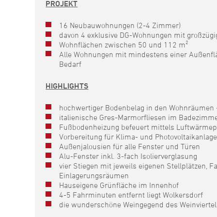
PROJEKT
16 Neubauwohnungen (2-4 Zimmer)
davon 4 exklusive DG-Wohnungen mit großzügig
Wohnflächen zwischen 50 und 112 m²
Alle Wohnungen mit mindestens einer Außenflä
Bedarf
HIGHLIGHTS
hochwertiger Bodenbelag in den Wohnräumen -
italienische Gres-Marmorfliesen im Badezimme
Fußbodenheizung befeuert mittels Luftwärmepu
Vorbereitung für Klima- und Photovoltaikanl
Außenjalousien für alle Fenster und Türen
Alu-Fenster inkl. 3-fach Isolierverglasung
vier Stiegen mit jeweils eigenen Stellplätzen
Einlagerungsräumen
Hauseigene Grünfläche im Innenhof
4-5 Fahrminuten entfernt liegt Wolkersdorf
die wunderschöne Weingegend des Weinviertels 