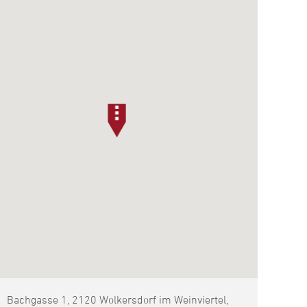
Bachgasse 1, 2120 Wolkersdorf im Weinviertel,