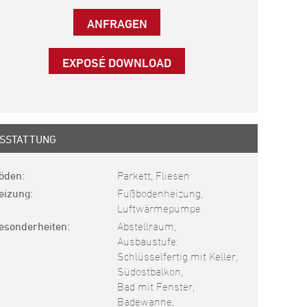
ANFRAGEN
EXPOSÉ DOWNLOAD
SSTATTUNG
öden
Parkett, Fliesen
eizung
Fußbodenheizung,
Luftwärmepumpe
esonderheiten
Abstellraum,
Ausbaustufe:
Schlüsselfertig mit Keller,
Südostbalkon,
Bad mit Fenster,
Badewanne,