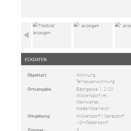
ECKDATEN
Objektart
Wohnung:
Terrassenwohnung
Ortsangabe
Bachgasse 1, 2120
Wolkersdorf im
Weinviertel,
Niederösterreich
Umgebung
Wolkersdorf / Gerasdorf
/ Großebersdorf
Zimmer
3