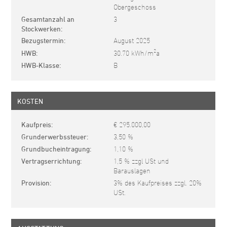
Obergeschoss
Gesamtanzahl an
3
Stockwerken
Bezugstermin
August 2025
2
HWB
30.70 kWh/m
a
HWB-Klasse
B
KOSTEN
Kaufpreis
€ 295.000,00
Grunderwerbssteuer
3,50 %
Grundbucheintragung
1,10 %
Vertragserrichtung
1,5 % zzgl USt und
Barauslagen
Provision
3% des Kaufpreises zzgl. 20%
USt.