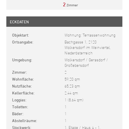
2
Zimmer
ECKDATEN
Objektart
Wohnung: Terrassenwohnung
Ortsangabe
Bachgasse 1, 2120
Wolkersdorf im Weinviertel,
Niederösterreich
Umgebung
Wolkersdorf / Gerasdorf /
Großebersdorf
Zimmer
2
Wohnfläche
59,20 qm
Nutzfläche
65,23 qm
Kellerfläche
2,44 qm
Loggias
1 (8,64 qm)
Toiletten
1
Bäder
1
Abstellräume
1
Stockwerk
1. Etage / Haus 4 - 1.