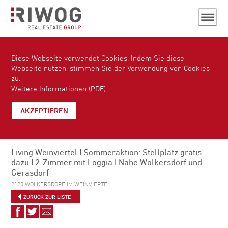
Diese Webseite verwendet Cookies. Indem Sie diese
Webseite nutzen, stimmen Sie der Verwendung von Cookies
zu.
Weitere Informationen (PDF)
AKZEPTIEREN
Living Weinviertel I Sommeraktion: Stellplatz gratis
dazu I 2-Zimmer mit Loggia I Nähe Wolkersdorf und
Gerasdorf
2120 WOLKERSDORF IM WEINVIERTEL
ZURÜCK ZUR LISTE
Auf
Auf
Via
Facebook
Twitter
E-
teilen
teilen
Mail