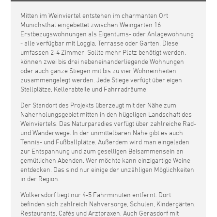
Mitten im Weinviertel entstehen im charmanten Ort
Münichsthal eingebettet zwischen Weingärten 16
Erstbezugswohnungen als Eigentums- oder Anlagewohnung
- alle verfügbar mit Loggia, Terrasse oder Garten. Diese
umfassen 2-4 Zimmer. Sollte mehr Platz benötigt werden,
können zwei bis drei nebeneinanderliegende Wohnungen
oder auch ganze Stiegen mit bis zu vier Wohneinheiten
zusammengelegt werden. Jede Stiege verfügt über eigen
Stellplätze, Kellerabteile und Fahrradräume.
Der Standort des Projekts überzeugt mit der Nähe zum
Naherholungsgebiet mitten in den hügeligen Landschaft des
Weinviertels. Das Naturparadies verfügt über zahlreiche Rad-
und Wanderwege. In der unmittelbaren Nähe gibt es auch
Tennis- und Fußballplätze. Außerdem wird man eingeladen
zur Entspannung und zum geselligen Beisammensein an
gemütlichen Abenden. Wer möchte kann einzigartige Weine
entdecken. Das sind nur einige der unzähligen Möglichkeiten
in der Region.
Wolkersdorf liegt nur 4-5 Fahrminuten entfernt. Dort
befinden sich zahlreich Nahversorge, Schulen, Kindergärten,
Restaurants, Cafés und Arztpraxen. Auch Gerasdorf mit