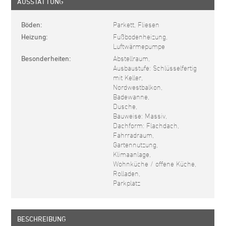
AUSSTATTUNG
Böden
Parkett, Fliesen
Heizung
Fußbodenheizung,
Luftwärmepumpe
Besonderheiten
Abstellraum,
Ausbaustufe: Schlüsselfertig
mit Keller,
Nordwestbalkon,
Badewanne,
Dusche,
Bauweise: Massiv,
Dachform: Flachdach,
Fahrradraum,
Gartennutzung,
Klimaanlage,
Wohnküche / offene Küche,
Rolladen,
Parkplatz
BESCHREIBUNG