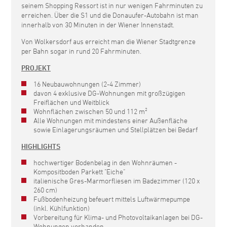
seinem Shopping Ressort ist in nur wenigen Fahrminuten zu
erreichen. Über die S1 und die Donauufer-Autobahn ist man
innerhalb von 30 Minuten in der Wiener Innenstadt.
Von Wolkersdorf aus erreicht man die Wiener Stadtgrenze
per Bahn sogar in rund 20 Fahrminuten.
PROJEKT
16 Neubauwohnungen (2-4 Zimmer)
davon 4 exklusive DG-Wohnungen mit großzügigen
Freiflächen und Weitblick
Wohnflächen zwischen 50 und 112 m²
Alle Wohnungen mit mindestens einer Außenfläche
sowie Einlagerungsräumen und Stellplätzen bei Bedarf
HIGHLIGHTS
hochwertiger Bodenbelag in den Wohnräumen -
Kompositboden Parkett "Eiche"
italienische Gres-Marmorfliesen im Badezimmer (120 x
260 cm)
Fußbodenheizung befeuert mittels Luftwärmepumpe
(inkl. Kühlfunktion)
Vorbereitung für Klima- und Photovoltaikanlagen bei DG-
Wohnungen vorhanden