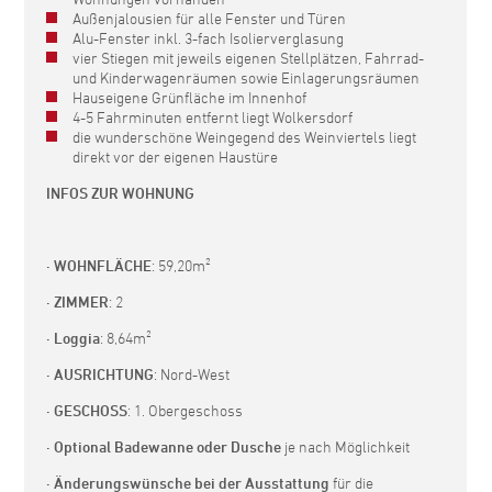
Außenjalousien für alle Fenster und Türen
Alu-Fenster inkl. 3-fach Isolierverglasung
vier Stiegen mit jeweils eigenen Stellplätzen, Fahrrad-
und Kinderwagenräumen sowie Einlagerungsräumen
Hauseigene Grünfläche im Innenhof
4-5 Fahrminuten entfernt liegt Wolkersdorf
die wunderschöne Weingegend des Weinviertels liegt
direkt vor der eigenen Haustüre
INFOS ZUR WOHNUNG
· WOHNFLÄCHE
: 59,20m²
· ZIMMER
: 2
· Loggia
: 8,64m²
· AUSRICHTUNG
: Nord-West
· GESCHOSS
: 1. Obergeschoss
· Optional Badewanne oder Dusche
je nach Möglichkeit
· Änderungswünsche bei der Ausstattung
für die