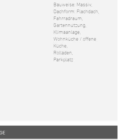
Bauweise: Massiv,
Dachform: Flachdach,
Fahrradraum,
Gartennutzung,
Klimaanlage,
Wohnküche / offene
Küche,
Rolladen,
Parkplatz
GE