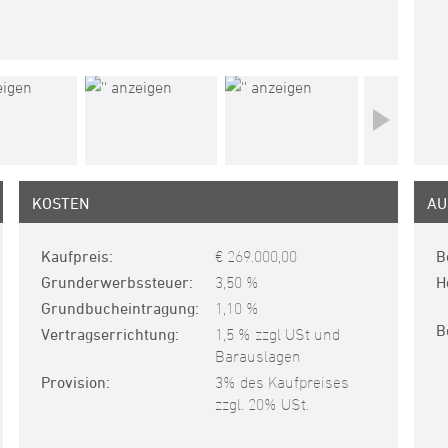
KOSTEN
AU
Kaufpreis
€ 269.000,00
B
Grunderwerbssteuer
3,50 %
H
Grundbucheintragung
1,10 %
B
Vertragserrichtung
1,5 % zzgl USt und
Barauslagen
Provision
3% des Kaufpreises
zzgl. 20% USt.