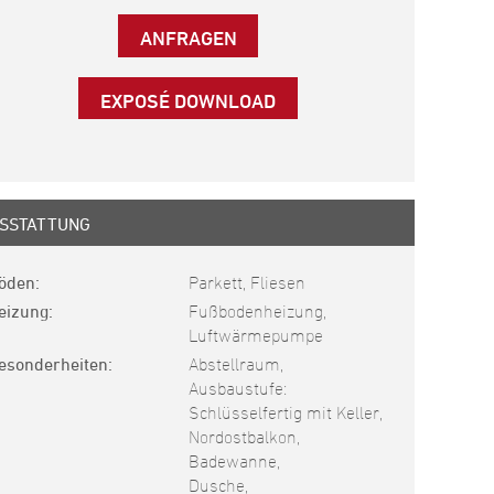
ANFRAGEN
EXPOSÉ DOWNLOAD
SSTATTUNG
öden
Parkett, Fliesen
eizung
Fußbodenheizung,
Luftwärmepumpe
esonderheiten
Abstellraum,
Ausbaustufe:
Schlüsselfertig mit Keller,
Nordostbalkon,
Badewanne,
Dusche,