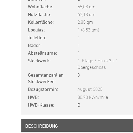
Wohnfläche
55,08 qm
Nutzfläche
62,13 qm
Kellerfläche
2,85 qm
Loggias
1 (8,53 qm)
Toiletten
1
Bäder
1
Abstellräume
1
Stockwerk
1. Etage / Haus 3 - 1.
Obergeschoss
Gesamtanzahl an
3
Stockwerken
Bezugstermin
August 2025
2
HWB
30.70 kWh/m
a
HWB-Klasse
B
BESCHREIBUNG