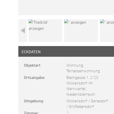
ECKDATEN
Objektart
Wohnung:
Terrassenwohnung
Ortsangabe
Bachgasse 1, 2120
Wolkersdorf im
Weinviertel,
Niederösterreich
Umgebung
Wolkersdorf / Gerasdorf
/ Großebersdorf
Zimmer
2