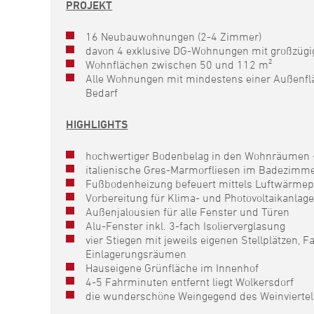
PROJEKT
16 Neubauwohnungen (2-4 Zimmer)
davon 4 exklusive DG-Wohnungen mit großzügig
Wohnflächen zwischen 50 und 112 m²
Alle Wohnungen mit mindestens einer Außenflä
Bedarf
HIGHLIGHTS
hochwertiger Bodenbelag in den Wohnräumen -
italienische Gres-Marmorfliesen im Badezimme
Fußbodenheizung befeuert mittels Luftwärmepu
Vorbereitung für Klima- und Photovoltaikanl
Außenjalousien für alle Fenster und Türen
Alu-Fenster inkl. 3-fach Isolierverglasung
vier Stiegen mit jeweils eigenen Stellplätzen
Einlagerungsräumen
Hauseigene Grünfläche im Innenhof
4-5 Fahrminuten entfernt liegt Wolkersdorf
die wunderschöne Weingegend des Weinviertels 