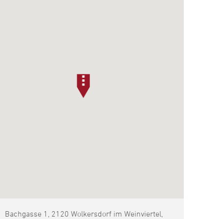
Bachgasse 1, 2120 Wolkersdorf im Weinviertel,