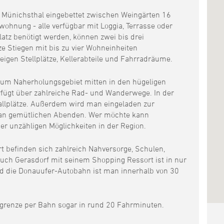
t Münichsthal eingebettet zwischen Weingärten 16
hnung - alle verfügbar mit Loggia, Terrasse oder
atz benötigt werden, können zwei bis drei
 Stiegen mit bis zu vier Wohneinheiten
igen Stellplätze, Kellerabteile und Fahrradräume.
 zum Naherholungsgebiet mitten in den hügeligen
rfügt über zahlreiche Rad- und Wanderwege. In der
allplätze. Außerdem wird man eingeladen zur
an gemütlichen Abenden. Wer möchte kann
der unzähligen Möglichkeiten in der Region.
rt befinden sich zahlreich Nahversorge, Schulen,
Auch Gerasdorf mit seinem Shopping Ressort ist in nur
d die Donauufer-Autobahn ist man innerhalb von 30
tgrenze per Bahn sogar in rund 20 Fahrminuten.