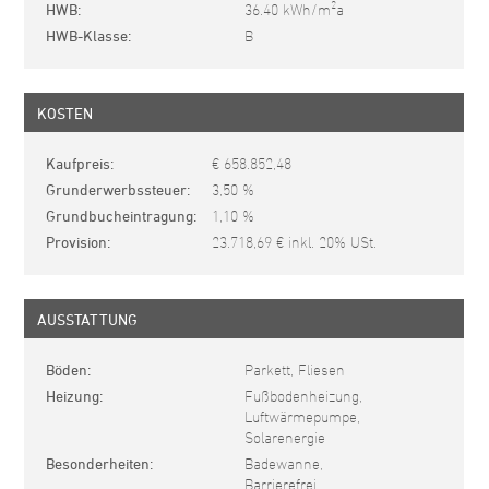
2
HWB
36.40 kWh/m
a
HWB-Klasse
B
KOSTEN
Kaufpreis
€ 658.852,48
Grunderwerbssteuer
3,50 %
Grundbucheintragung
1,10 %
Provision
23.718,69 € inkl. 20% USt.
AUSSTATTUNG
Böden
Parkett, Fliesen
Heizung
Fußbodenheizung,
Luftwärmepumpe,
Solarenergie
Besonderheiten
Badewanne,
Barrierefrei,