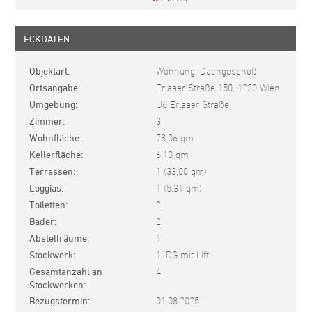
ECKDATEN
Objektart
Wohnung: Dachgeschoß
Ortsangabe
Erlaaer Straße 150, 1230 Wien
Umgebung
U6 Erlaaer Straße
Zimmer
3
Wohnfläche
78,06 qm
Kellerfläche
6,13 qm
Terrassen
1 (33,00 qm)
Loggias
1 (5,31 qm)
Toiletten
2
Bäder
2
Abstellräume
1
Stockwerk
1. DG mit Lift
Gesamtanzahl an
4
Stockwerken
Bezugstermin
01.08.2025