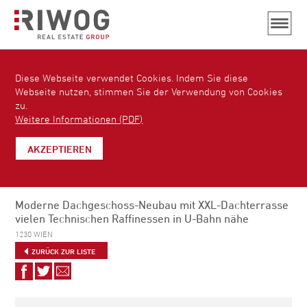
Diese Webseite verwendet Cookies. Indem Sie diese
Webseite nutzen, stimmen Sie der Verwendung von Cookies
zu.
Weitere Informationen (PDF)
AKZEPTIEREN
Moderne Dachgeschoss-Neubau mit XXL-Dachterrasse
vielen Technischen Raffinessen in U-Bahn nähe
1230 WIEN
ZURÜCK ZUR LISTE
Auf
Auf
Via
Facebook
Twitter
E-
teilen
teilen
Mail
empfehlen