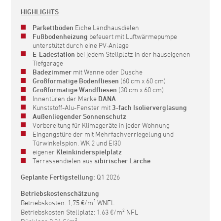
HIGHLIGHTS
Parkettböden
Eiche Landhausdielen
Fußbodenheizung
befeuert mit Luftwärmepumpe
unterstützt durch eine PV-Anlage
E-Ladestation
bei jedem Stellplatz in der hauseigenen
Tiefgarage
Badezimmer
mit Wanne oder Dusche
Großformatige Bodenfliesen
(60 cm x 60 cm)
Großformatige Wandfliesen
(30 cm x 60 cm)
Innentüren der Marke
DANA
Kunststoff-Alu-Fenster
mit
3-fach Isolierverglasung
Außenliegender Sonnenschutz
Vorbereitung für Klimageräte in jeder Wohnung
Eingangstüre der mit Mehrfachverriegelung und
Türwinkelspion. WK 2 und EI30
eigener
Kleinkinderspielplatz
Terrassendielen aus
sibirischer Lärche
Geplante Fertigstellung:
Q1 2026
Betriebskostenschätzung
Betriebskosten: 1,75 €/m² WNFL
Betriebskosten Stellplatz: 1,63 €/m² NFL