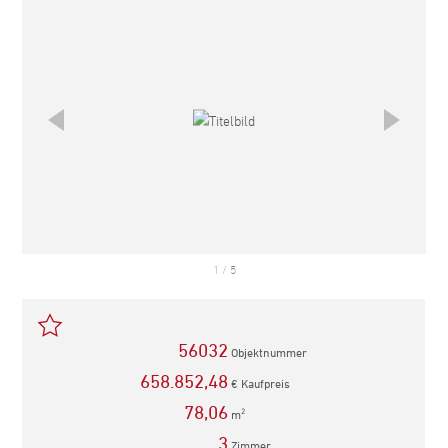
1
/
5
56032
Objektnummer
658.852,48
€ Kaufpreis
78,06
m
2
3
Zimmer