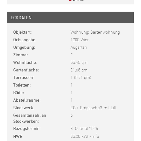
ECKDATEN
Objektart
Wohnung: Gartenwohnung
Ortsangabe
1200 Wien
Umgebung
Augarten
Zimmer
2
Wohnfläche
55,45 qm
Gartenfläche
21,68 qm
Terrassen
1 (5,71 qm)
Toiletten
1
Bäder
1
Abstellräume
1
Stockwerk
EG / Erdgeschoß mit Lift
Gesamtanzahl an
6
Stockwerken
Bezugstermin
3. Quartal 2026
2
HWB
85.20 kWh/m
a