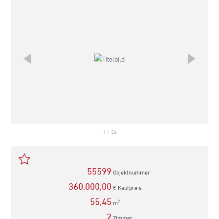
1
/
26
55599
Objektnummer
360.000,00
€ Kaufpreis
55,45
m
2
2
Zimmer