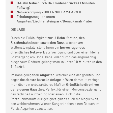
U-Bahn Nähe durch U4 Friedensbrücke (3 Minuten
Fußweg)
Nahversorgung - HOFER/BILLA/SPAR/LIDL
Erholungsmöglichkeiten -
Augarten/Liechtensteinpark/Donaukanal/Prater
DIE LAGE
Durch die
Fußläufigkeit zur U-Bahn-Station, den
Straßenbahnlinien sowie den Busstationen
am
Wallensteinplatz, steht ihnen ein
hervorragendes
öffentliches Netzwerk
zur Verfügung und über einen kleinen
Spaziergang am Donaukanal oder durch das engmaschig
ausgebaute Radnetz gelangt man
in unter 10 Minuten in den
1. Bezirk
.
Im nahe gelegenen
Augarten
, welcher eine der größten und
sogar
die älteste barocke Anlage in Wien
darstellt, verfügt
man über ein unbezahlbares Maß an
Grünfläche direkt vor
der eigenen Haustüre
. Perfekt für einen Morgenspaziergang,
das tägliche Lauftraining oder einen Blick in die
Porzellanmanufaktur geeignet, gibt es auch die Möglichkeit,
den weltberühmten Wiener Sängerknaben einen Besuch im
Palais Augarten abzustatten.