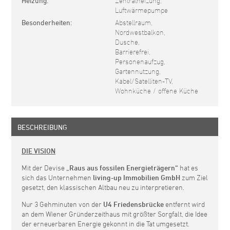
Heizung
Zentralheizung,
Luftwärmepumpe
Besonderheiten
Abstellraum,
Nordwestbalkon,
Dusche,
Barrierefrei,
Personenaufzug,
Gartennutzung,
Kabel/Satelliten-TV,
Wohnküche / offene Küche
BESCHREIBUNG
DIE VISION
Mit der Devise
„Raus aus fossilen Energieträgern“
hat es
sich das Unternehmen
living-up Immobilien GmbH
zum Ziel
gesetzt, den klassischen Altbau neu zu interpretieren.
Nur 3 Gehminuten von der
U4 Friedensbrücke
entfernt wird
an dem Wiener Gründerzeithaus mit größter Sorgfalt, die Idee
der erneuerbaren Energie gekonnt in die Tat umgesetzt.