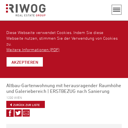
Diese Webseite verwendet Cookies. Indem Sie diese
Webseite nutzen, stimmen Sie der Verwendung von Cookies
zu.
Weitere Informationen (PDF)
AKZEPTIEREN
Altbau-Gartenwohnung mit herausragender Raumhöhe
und Galeriebereich | ERSTBEZUG nach Sanierung
1200 WIEN
ZURÜCK ZUR LISTE
Auf
Auf
Via
Facebook
Twitter
E-
teilen
teilen
Mail
empfehlen