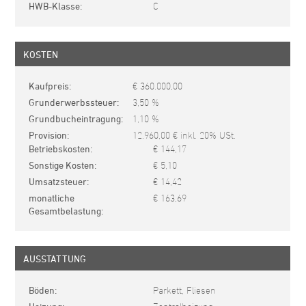
HWB-Klasse
C
KOSTEN
Kaufpreis
€ 360.000,00
Grunderwerbssteuer
3,50 %
Grundbucheintragung
1,10 %
Provision
12.960,00 € inkl. 20% USt.
Betriebskosten
€ 144,17
Sonstige Kosten
€ 5,10
Umsatzsteuer
€ 14,42
monatliche
€ 163,69
Gesamtbelastung
AUSSTATTUNG
Böden
Parkett, Fliesen