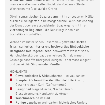
man sie in Wien nur selten findet. Ein Pool am Füße der
Weinreben mit Blick auf die Kirche.
Ob ein
romantischer Spaziergang
mit Ihrer besseren Hälfte
durch die Weingärten, eine morgendliche Laufrunde entlang
der Donau oder ein ausgedehnter Spaziergang mit Ihrem
vierbeinigen Begleiter
– die Natur liegt Ihnen hier
buchstäblich zu Füßen.
Wohnen im historischen Ensemble –
gewölbte Decken
,
frisch saniertes Interior
und
hochwertige Einbauküche
.
Designbad mit Regendusche
, schwarzem Waschtisch &
Handtuchheizkörper, dazu ein ruhiges Schlafzimmer.
Grünlage nahe Weinbergen/Heurigen – charmant, elegant
und perfekt für
Singles oder Pendler
.
HIGHLIGHTS
Gewölbedecken & Altbaucharme
– stilvoll saniert
Komplettküche
mit Geräten (Kochfeld, Backrohr,
Geschirrspüler, Kühl-/Gefrierkombi)
Designbad
: Regendusche, Nische/Bench,
Glasabtrennung, Handtuchheizkörper
Waschmaschine im Bad
Ruhige Lage
beim Weingarten, historisches Umfeld