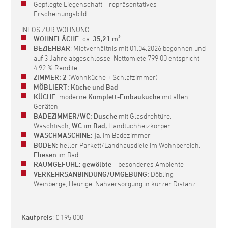
Gepflegte Liegenschaft – repräsentatives
Erscheinungsbild
INFOS ZUR WOHNUNG
WOHNFLÄCHE:
ca.
35,21 m²
BEZIEHBAR
: Mietverhältnis mit 01.04.2026 begonnen und
auf 3 Jahre abgeschlosse, Nettomiete 799,00 entspricht
4,92 % Rendite
ZIMMER:
2
(Wohnküche + Schlafzimmer)
MÖBLIERT:
Küche und Bad
KÜCHE:
moderne
Komplett-Einbauküche
mit allen
Geräten
BADEZIMMER/WC:
Dusche
mit Glasdrehtüre,
Waschtisch,
WC im Bad,
Handtuchheizkörper
WASCHMASCHINE:
ja
, im Badezimmer
BODEN:
heller Parkett/Landhausdiele im Wohnbereich,
Fliesen
im Bad
RAUMGEFÜHL:
gewölbte
– besonderes Ambiente
VERKEHRSANBINDUNG/UMGEBUNG:
Döbling –
Weinberge, Heurige, Nahversorgung in kurzer Distanz
Kaufpreis
: € 195.000,--