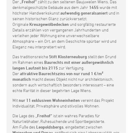
Der
„Freihof“
zählt zu den seltenen Baujuwelen Wiens. Das
denkmalgeschützte Gebäude aus dem Jahr
1455
wurde mit
höchster Handwerkskunst
aufwendig generalsaniert
und in
seinen historischen Glanz zurückversetzt.
Originale
Kreuzgewölbedecken
und sorgfältig restaurierte
Details erzählen von vergangenen Jahrhunderten und
verleihen jeder Wohnung eine unverwechselbare
Atmosphäre – ein Ort, an dem Geschichte spürbar wird und
Eleganz neu interpretiert wird.
Das traditionsreiche
Stift Klosterneuburg
stellt den Grund
im Rahmen eines
Baurechts mit einer außergewöhnlich
langen Laufzeit bis 2115
zur Verfügung.
Der
attraktive Baurechtszins von nur rund 1 €/m²
monatlich
macht dieses Objekt nicht nur architektonisch,
sondern auch wirtschaftlich besonders interessant – eine
echte Rarität in dieser begehrten Lage Wiens.
Mit
nur 11 exklusiven Wohneinheiten
vereint das Projekt
Individualität, Privatsphäre und stilvolles Wohnen.
Die Lage des
„Freihof“
ist ein wahres Paradies für
Naturliebhaber, Ruhesuchende und Sportbegeisterte.
Am Fuße des
Leopoldsbergs
, eingebettet zwischen
Weinreben und Donau
, eröffnet sich eine Lebensqualität, wie