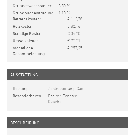
Grunderwerbssteuer
3,50 %
Grundbucheintragung
1,10 %
Betriebskosten
€ 112,78
Heizkosten
€ 82,16
Sonstige Kosten
€ 34,70
Umsatzsteuer
€ 27,71
monatliche
€ 257,35
Gesamtbelastung
AUSSTATTUNG
Heizung
Zentralheizung, Gas
Besonderheiten
Bad mit Fenster,
Dusche
BESCHREIBUNG