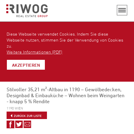
Diese Webseite verwendet Cookies. Indem Sie diese
Webseite nutzen, stimmen Sie der Verwendung von Cookies
zu.
Weitere Informationen (PDF)
AKZEPTIEREN
Stilvoller 35,21 m²-Altbau in 1190 – Gewölbedecken,
Designbad & Einbauküche – Wohnen beim Weingarten
- knapp 5 % Rendite
1190 WIEN
ZURÜCK ZUR LISTE
Auf
Auf
Via
Facebook
Twitter
E-
teilen
teilen
Mail