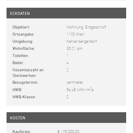
ECKDATEN
Objektart
Wohnung: Erdgeschoß
Ortsangabe
1190 Wien
Umgebung
Kahlenbergerdorf
Wohnfläche
35,21 qm
Toiletten
1
Bäder
4
Gesamtanzahl an
2
Stockwerken
Bezugstermin
vermietet
2
HWB
56.48 kWh/m
a
HWB-Klasse
C
KOSTEN
Kaufpreis
€ 195.000,00