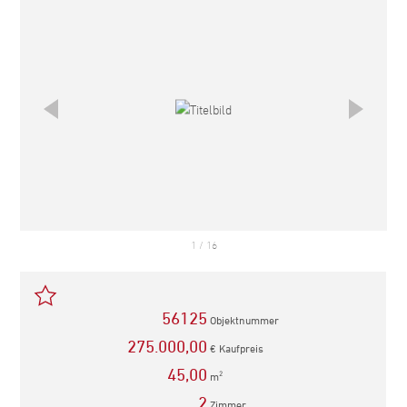
1
/
16
56125
Objektnummer
275.000,00
€ Kaufpreis
45,00
m
2
2
Zimmer