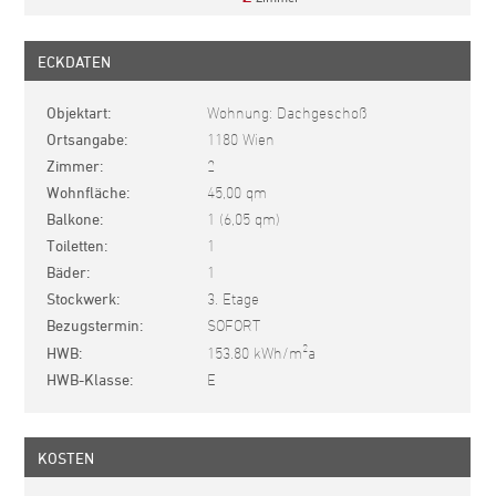
ECKDATEN
Objektart
Wohnung: Dachgeschoß
Ortsangabe
1180 Wien
Zimmer
2
Wohnfläche
45,00 qm
Balkone
1 (6,05 qm)
Toiletten
1
Bäder
1
Stockwerk
3. Etage
Bezugstermin
SOFORT
2
HWB
153.80 kWh/m
a
HWB-Klasse
E
KOSTEN