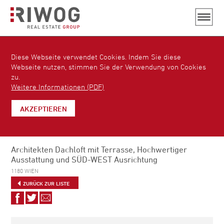
Diese Webseite verwendet Cookies. Indem Sie diese
Webseite nutzen, stimmen Sie der Verwendung von Cookies
zu.
Weitere Informationen (PDF)
AKZEPTIEREN
Architekten Dachloft mit Terrasse, Hochwertiger
Ausstattung und SÜD-WEST Ausrichtung
1180 WIEN
ZURÜCK ZUR LISTE
Auf
Auf
Via
Facebook
Twitter
E-
teilen
teilen
Mail
empfehlen