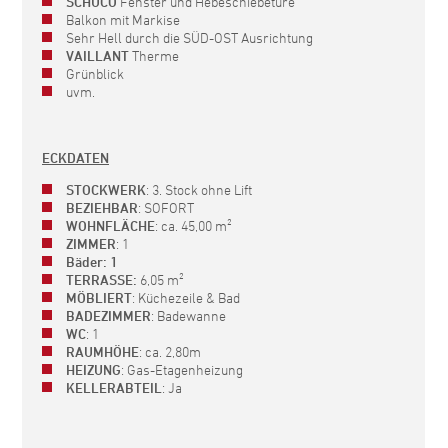
SCHÜCO
Fenster und Hebeschiebetüre
Balkon mit Markise
Sehr Hell durch die SÜD-OST Ausrichtung
VAILLANT
Therme
Grünblick
uvm.
ECKDATEN
STOCKWERK
: 3. Stock ohne Lift
BEZIEHBAR
: SOFORT
WOHNFLÄCHE
: ca.
45,00
m²
ZIMMER
: 1
Bäder: 1
TERRASSE:
6,05 m²
MÖBLIERT
: Küchezeile & Bad
BADEZIMMER
: Badewanne
WC
: 1
RAUMHÖHE
: ca. 2,80m
HEIZUNG
: Gas-Etagenheizung
KELLERABTEIL
: Ja