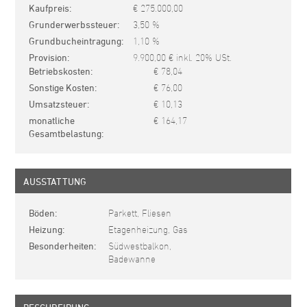
Kaufpreis
€ 275.000,00
Grunderwerbssteuer
3,50 %
Grundbucheintragung
1,10 %
Provision
9.900,00 € inkl. 20% USt.
Betriebskosten
€ 78,04
Sonstige Kosten
€ 76,00
Umsatzsteuer
€ 10,13
monatliche
€ 164,17
Gesamtbelastung
AUSSTATTUNG
Böden
Parkett, Fliesen
Heizung
Etagenheizung, Gas
Besonderheiten
Südwestbalkon,
Badewanne