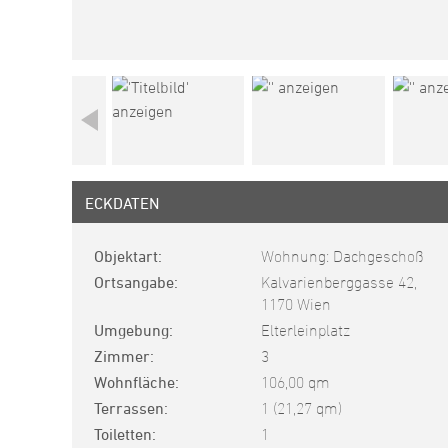
ECKDATEN
Objektart
Wohnung: Dachgeschoß
Ortsangabe
Kalvarienberggasse 42,
1170 Wien
Umgebung
Elterleinplatz
Zimmer
3
Wohnfläche
106,00 qm
Terrassen
1 (21,27 qm)
Toiletten
1