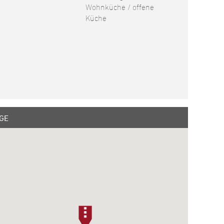
Wohnküche / offene
Küche
GE