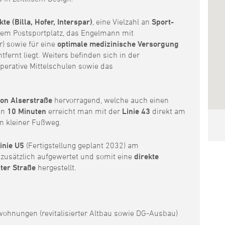
e (Billa, Hofer, Interspar)
, eine Vielzahl an
Sport-
dem Postsportplatz, das Engelmann mit
r) sowie für eine
optimale medizinische Versorgung
fernt liegt. Weiters befinden sich in der
perative Mittelschulen sowie das
ion Alserstraße
hervorragend, welche auch einen
In
10 Minuten
erreicht man mit der
Linie 43
direkt am
ein kleiner Fußweg.
inie U5
(Fertigstellung geplant 2032) am
e zusätzlich aufgewertet und somit eine
direkte
ter Straße
hergestellt.
wohnungen (revitalisierter Altbau sowie DG-Ausbau)