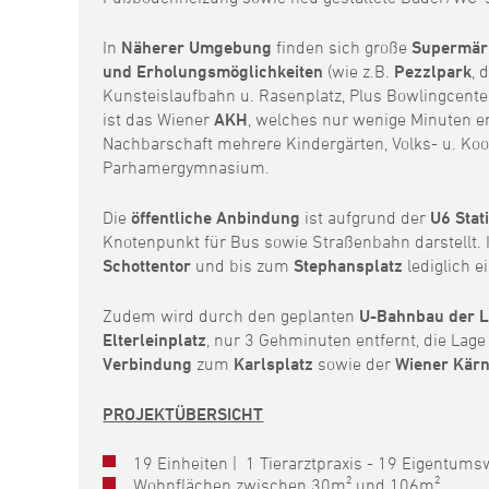
In
Näherer Umgebung
finden sich große
Supermärkt
und Erholungsmöglichkeiten
(wie z.B.
Pezzlpark
, 
Kunsteislaufbahn u. Rasenplatz, Plus Bowlingcente
ist das Wiener
AKH
, welches nur wenige Minuten ent
Nachbarschaft mehrere Kindergärten, Volks- u. Koo
Parhamergymnasium.
Die
öffentliche Anbindung
ist aufgrund der
U6 Stat
Knotenpunkt für Bus sowie Straßenbahn darstellt. 
Schottentor
und bis zum
Stephansplatz
lediglich 
Zudem wird durch den geplanten
U-Bahnbau der L
Elterleinplatz
, nur 3 Gehminuten entfernt, die Lag
Verbindung
zum
Karlsplatz
sowie der
Wiener Kärn
PROJEKTÜBERSICHT
19 Einheiten | 1 Tierarztpraxis - 19 Eigentums
Wohnflächen zwischen 30m² und 106m²