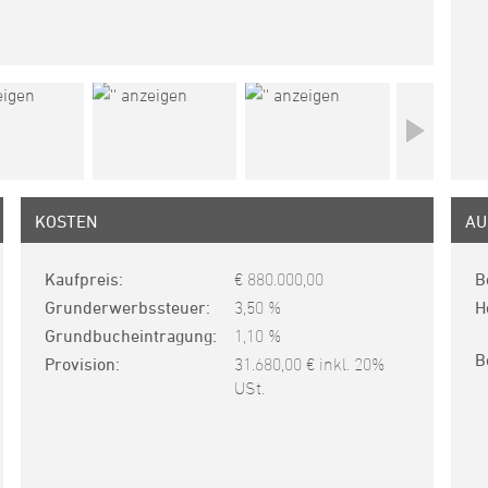
KOSTEN
AU
Kaufpreis
€ 880.000,00
B
Grunderwerbssteuer
3,50 %
H
Grundbucheintragung
1,10 %
B
Provision
31.680,00 € inkl. 20%
USt.