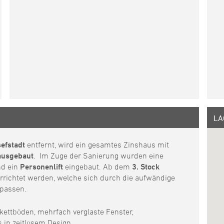
LA
efstadt
entfernt, wird ein gesamtes Zinshaus mit
 ausgebaut
. Im Zuge der Sanierung wurden eine
d ein
Personenlift
eingebaut. Ab dem
3. Stock
rrichtet werden, welche sich durch die aufwändige
npassen.
ettböden, mehrfach verglaste Fenster,
 in zeitlosem Design.