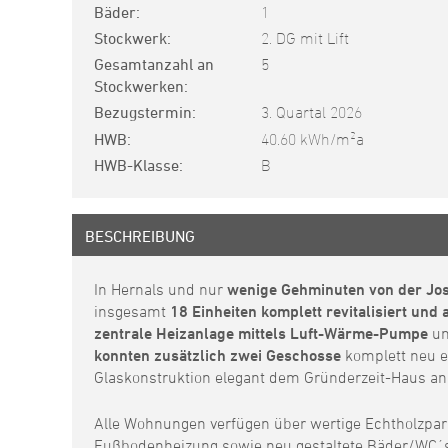
Bäder
1
Stockwerk
2. DG mit Lift
Gesamtanzahl an
5
Stockwerken
Bezugstermin
3. Quartal 2026
2
HWB
40.60 kWh/m
a
HWB-Klasse
B
BESCHREIBUNG
In Hernals und nur
wenige Gehminuten von der Jos
insgesamt
18 Einheiten komplett revitalisiert und
zentrale
Heizanlage mittels Luft-Wärme-Pumpe
un
konnten zusätzlich zwei Geschosse
komplett neu e
Glaskonstruktion elegant dem Gründerzeit-Haus a
Alle Wohnungen verfügen über wertige Echtholzpark
Fußbodenheizung sowie neu gestaltete Bäder/WC´s