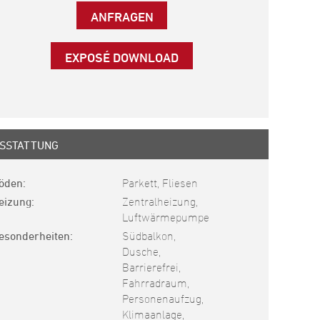
ANFRAGEN
EXPOSÉ DOWNLOAD
SSTATTUNG
öden
Parkett, Fliesen
eizung
Zentralheizung,
Luftwärmepumpe
esonderheiten
Südbalkon,
Dusche,
Barrierefrei,
Fahrradraum,
Personenaufzug,
Klimaanlage,