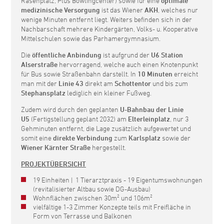
Rasenplatz, Plus Bowlingcenter) sowie für eine
optimale
medizinische Versorgung
ist das Wiener
AKH
, welches nur
wenige Minuten entfernt liegt. Weiters befinden sich in der
Nachbarschaft mehrere Kindergärten, Volks- u. Kooperative
Mittelschulen sowie das Parhamergymnasium.
Die
öffentliche Anbindung
ist aufgrund der
U6 Station
Alserstraße
hervorragend, welche auch einen Knotenpunkt
für Bus sowie Straßenbahn darstellt. In
10 Minuten
erreicht
man mit der
Linie 43
direkt am
Schottentor
und bis zum
Stephansplatz
lediglich ein kleiner Fußweg.
Zudem wird durch den geplanten
U-Bahnbau der Linie
U5
(Fertigstellung geplant 2032) am
Elterleinplatz
, nur 3
Gehminuten entfernt, die Lage zusätzlich aufgewertet und
somit eine
direkte Verbindung
zum
Karlsplatz
sowie der
Wiener Kärnter Straße
hergestellt.
PROJEKTÜBERSICHT
19 Einheiten | 1 Tierarztpraxis - 19 Eigentumswohnungen
(revitalisierter Altbau sowie DG-Ausbau)
Wohnflächen zwischen 30m² und 106m²
vielfältige 1-3 Zimmer Konzepte teils mit Freifläche in
Form von Terrasse und Balkonen