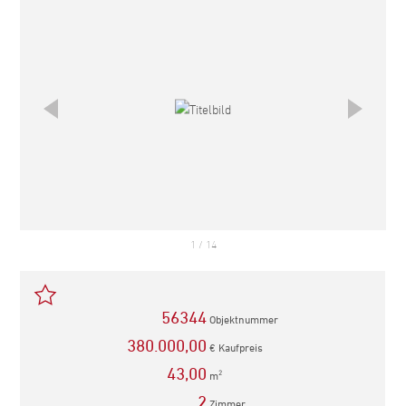
1
/
14
56344
Objektnummer
380.000,00
€ Kaufpreis
43,00
m
2
2
Zimmer