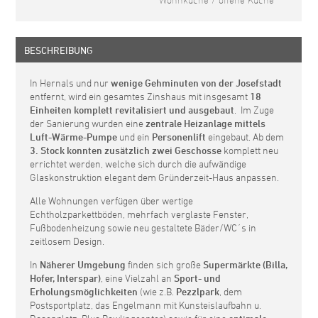
Wohnküche / offene Küche
BESCHREIBUNG
In Hernals und nur
wenige Gehminuten von der Josefstadt
entfernt, wird ein gesamtes Zinshaus mit insgesamt
18
Einheiten komplett revitalisiert und ausgebaut
. Im Zuge
der Sanierung wurden eine
zentrale
Heizanlage mittels
Luft-Wärme-Pumpe
und ein
Personenlift
eingebaut. Ab dem
3. Stock konnten zusätzlich zwei Geschosse
komplett neu
errichtet werden, welche sich durch die aufwändige
Glaskonstruktion elegant dem Gründerzeit-Haus anpassen.
Alle Wohnungen verfügen über wertige
Echtholzparkettböden, mehrfach verglaste Fenster,
Fußbodenheizung sowie neu gestaltete Bäder/WC´s in
zeitlosem Design.
In
Näherer Umgebung
finden sich große
Supermärkte (Billa,
Hofer, Interspar)
, eine Vielzahl an
Sport- und
Erholungsmöglichkeiten
(wie z.B.
Pezzlpark
, dem
Postsportplatz, das Engelmann mit Kunsteislaufbahn u.