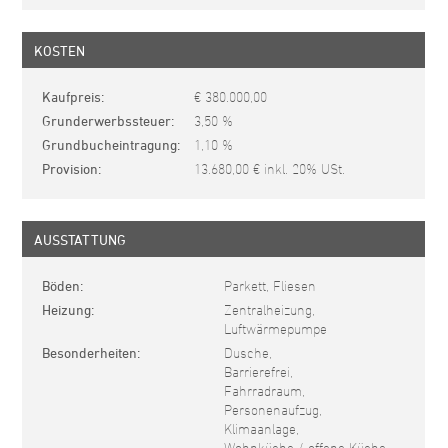
KOSTEN
Kaufpreis
€ 380.000,00
Grunderwerbssteuer
3,50 %
Grundbucheintragung
1,10 %
Provision
13.680,00 € inkl. 20% USt.
AUSSTATTUNG
Böden
Parkett, Fliesen
Heizung
Zentralheizung,
Luftwärmepumpe
Besonderheiten
Dusche,
Barrierefrei,
Fahrradraum,
Personenaufzug,
Klimaanlage,