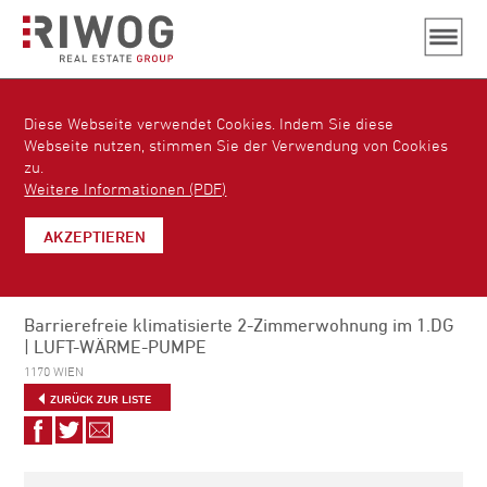
Diese Webseite verwendet Cookies. Indem Sie diese
Webseite nutzen, stimmen Sie der Verwendung von Cookies
zu.
Weitere Informationen (PDF)
AKZEPTIEREN
Barrierefreie klimatisierte 2-Zimmerwohnung im 1.DG
| LUFT-WÄRME-PUMPE
1170 WIEN
ZURÜCK ZUR LISTE
Auf
Auf
Via
Facebook
Twitter
E-
teilen
teilen
Mail
empfehlen