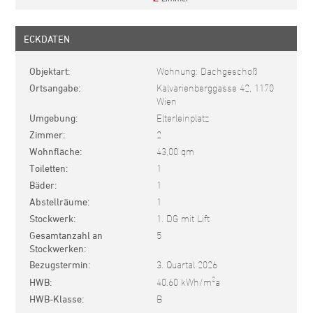
ECKDATEN
Objektart
Wohnung: Dachgeschoß
Ortsangabe
Kalvarienberggasse 42, 1170
Wien
Umgebung
Elterleinplatz
Zimmer
2
Wohnfläche
43,00 qm
Toiletten
1
Bäder
1
Abstellräume
1
Stockwerk
1. DG mit Lift
Gesamtanzahl an
5
Stockwerken
Bezugstermin
3. Quartal 2026
2
HWB
40.60 kWh/m
a
HWB-Klasse
B