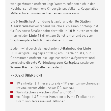
wenige Minuten entfernt liegt. Weiters befinden sich in der
Nachbarschaft mehrere Kindergärten, Volks- u. Kooperative
Mittelschulen sowie das Parhamergymnasium.
Die
öffentliche Anbindung
ist aufgrund der
U6 Station
Alserstraße
hervorragend, welche auch einen Knotenpunkt
für Bus sowie Straßenbahn darstellt. In
10 Minuten
erreicht
man mit der
Linie 43
direkt am
Schottentor
und bis zum
Stephansplatz
lediglich ein kleiner Fußweg.
Zudem wird durch den geplanten
U-Bahnbau der Linie
U5
(Fertigstellung geplant 2032) am
Elterleinplatz
, nur 3
Gehminuten entfernt, die Lage zusätzlich aufgewertet und
somit eine
direkte Verbindung
zum
Karlsplatz
sowie der
Wiener Kärnter Straße
hergestellt.
PROJEKTÜBERSICHT
19 Einheiten | 1 Tierarztpraxis - 19 Eigentumswohnungen
(revitalisierter Altbau sowie DG-Ausbau)
Wohnflächen zwischen 30m² und 106m²
vielfältige 1-3 Zimmer Konzepte teils mit Freifläche in
Form von Terrasse und Balkonen