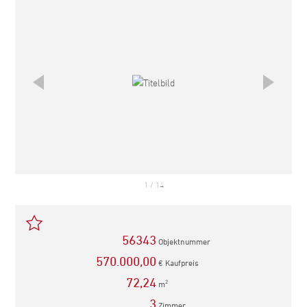
1
/
14
56343
Objektnummer
570.000,00
€ Kaufpreis
72,24
m
2
3
Zimmer