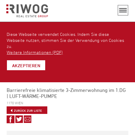
Diese Webseite verwendet Cookies. Indem Sie diese
Webseite nutzen, stimmen Sie der Verwendung von Cookies
zu.
Weitere Informationen (PDF)
AKZEPTIEREN
Barrierefreie klimatisierte 3-Zimmerwohnung im 1.DG
| LUFT-WÄRME-PUMPE
1170 WIEN
ZURÜCK ZUR LISTE
Auf
Auf
Via
Facebook
Twitter
E-
teilen
teilen
Mail
empfehlen