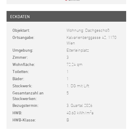
ECKDATEN
Objektart
Wohnung: Dachgeschoß
Ortsangabe
Kalvarienberggasse 42, 1170
Wien
Umgebung
Elterleinplatz
Zimmer
3
Wohnfläche
72,24 qm
Toiletten
1
Bäder
1
Stockwerk
1. DG mit Lift
Gesamtanzahl an
5
Stockwerken
Bezugstermin
3. Quartal 2026
2
HWB
40.60 kWh/m
a
HWB-Klasse
B