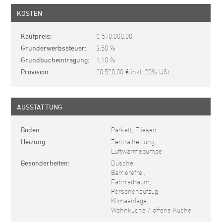
KOSTEN
Kaufpreis
€ 570.000,00
Grunderwerbssteuer
3,50 %
Grundbucheintragung
1,10 %
Provision
20.520,00 € inkl. 20% USt.
AUSSTATTUNG
Böden
Parkett, Fliesen
Heizung
Zentralheizung,
Luftwärmepumpe
Besonderheiten
Dusche,
Barrierefrei,
Fahrradraum,
Personenaufzug,
Klimaanlage,
Wohnküche / offene Küche