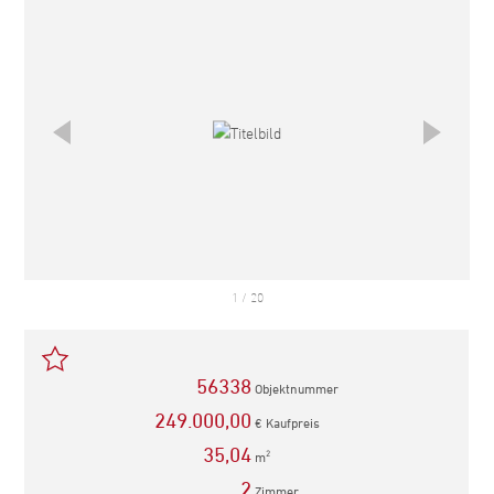
1
/
20
56338
Objektnummer
249.000,00
€ Kaufpreis
35,04
m
2
2
Zimmer