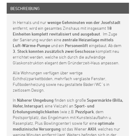
BESCHREIBUNG
In Hernals und nur
wenige Gehminuten von der Josefstadt
entfernt, wird ein gesamtes Zinshaus mit insgesamt
18
Einheiten komplett revitalisiert und ausgebaut
. Im Zuge
der Sanierung wurden eine
zentrale
Heizanlage mittels
Luft-Wärme-Pumpe
und ein
Personenlift
eingebaut. Ab dem
3. Stock konnten zusätzlich zwei Geschosse
komplett neu
errichtet werden, welche sich durch die aufwändige
Glaskonstruktion elegant dem Gründerzeit-Haus anpassen.
Alle Wohnungen verfügen über wertige
Echtholzparkettböden, mehrfach verglaste Fenster,
Fußbodenheizung sowie neu gestaltete Bäder/WC´s in
zeitlosem Design.
In
Näherer Umgebung
finden sich große
Supermärkte (Billa,
Hofer, Interspar)
, eine Vielzahl an
Sport- und
Erholungsmöglichkeiten
(wie z.B.
Pezzlpark
, dem
Postsportplatz, das Engelmann mit Kunsteislaufbahn u.
Rasenplatz, Plus Bowlingcenter) sowie für eine
optimale
medizinische Versorgung
ist das Wiener
AKH
, welches nur
wenige Minuten entfernt liegt. Weiters befinden sich in der