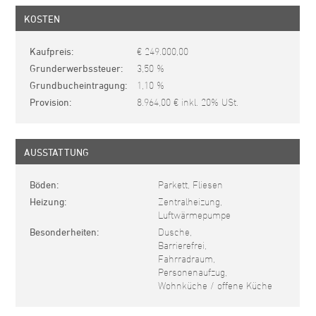
KOSTEN
Kaufpreis
€ 249.000,00
Grunderwerbssteuer
3,50 %
Grundbucheintragung
1,10 %
Provision
8.964,00 € inkl. 20% USt.
AUSSTATTUNG
Böden
Parkett, Fliesen
Heizung
Zentralheizung,
Luftwärmepumpe
Besonderheiten
Dusche,
Barrierefrei,
Fahrradraum,
Personenaufzug,
Wohnküche / offene Küche