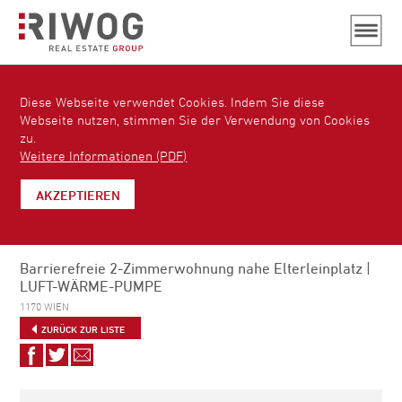
Diese Webseite verwendet Cookies. Indem Sie diese
Webseite nutzen, stimmen Sie der Verwendung von Cookies
zu.
Weitere Informationen (PDF)
AKZEPTIEREN
Barrierefreie 2-Zimmerwohnung nahe Elterleinplatz |
LUFT-WÄRME-PUMPE
1170 WIEN
ZURÜCK ZUR LISTE
Auf
Auf
Via
Facebook
Twitter
E-
teilen
teilen
Mail
empfehlen