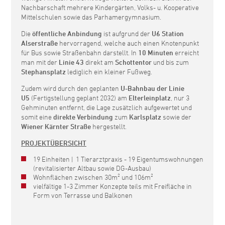
Nachbarschaft mehrere Kindergärten, Volks- u. Kooperative
Mittelschulen sowie das Parhamergymnasium.
Die
öffentliche Anbindung
ist aufgrund der
U6 Station
Alserstraße
hervorragend, welche auch einen Knotenpunkt
für Bus sowie Straßenbahn darstellt. In
10 Minuten
erreicht
man mit der
Linie 43
direkt am
Schottentor
und bis zum
Stephansplatz
lediglich ein kleiner Fußweg.
Zudem wird durch den geplanten
U-Bahnbau der Linie
U5
(Fertigstellung geplant 2032) am
Elterleinplatz
, nur 3
Gehminuten entfernt, die Lage zusätzlich aufgewertet und
somit eine
direkte Verbindung
zum
Karlsplatz
sowie der
Wiener Kärnter Straße
hergestellt.
PROJEKTÜBERSICHT
19 Einheiten | 1 Tierarztpraxis - 19 Eigentumswohnungen
(revitalisierter Altbau sowie DG-Ausbau)
Wohnflächen zwischen 30m² und 106m²
vielfältige 1-3 Zimmer Konzepte teils mit Freifläche in
Form von Terrasse und Balkonen