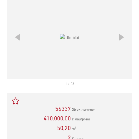
1
/
23
56337
Objektnummer
410.000,00
€ Kaufpreis
50,20
m
2
2
Zimmer