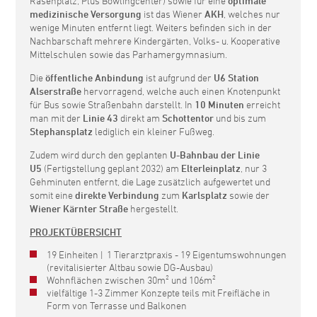
Rasenplatz, Plus Bowlingcenter) sowie für eine
optimale
medizinische Versorgung
ist das Wiener
AKH
, welches nur
wenige Minuten entfernt liegt. Weiters befinden sich in der
Nachbarschaft mehrere Kindergärten, Volks- u. Kooperative
Mittelschulen sowie das Parhamergymnasium.
Die
öffentliche Anbindung
ist aufgrund der
U6 Station
Alserstraße
hervorragend, welche auch einen Knotenpunkt
für Bus sowie Straßenbahn darstellt. In
10 Minuten
erreicht
man mit der
Linie 43
direkt am
Schottentor
und bis zum
Stephansplatz
lediglich ein kleiner Fußweg.
Zudem wird durch den geplanten
U-Bahnbau der Linie
U5
(Fertigstellung geplant 2032) am
Elterleinplatz
, nur 3
Gehminuten entfernt, die Lage zusätzlich aufgewertet und
somit eine
direkte Verbindung
zum
Karlsplatz
sowie der
Wiener Kärnter Straße
hergestellt.
PROJEKTÜBERSICHT
19 Einheiten | 1 Tierarztpraxis - 19 Eigentumswohnungen
(revitalisierter Altbau sowie DG-Ausbau)
Wohnflächen zwischen 30m² und 106m²
vielfältige 1-3 Zimmer Konzepte teils mit Freifläche in
Form von Terrasse und Balkonen