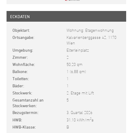
ECKDATEN
Objektart
Wohnung: Etagenwohnung
Ortsangabe
Kalvarienberggasse 42, 1170
Wien
Umgebung
Elterleinplatz
Zimmer
2
Wohnfläche
50,20 qm
Balkone
1 (6,88 qm)
Toiletten
1
Bäder
1
Stockwerk
2. Etage mit Lift
Gesamtanzahl an
5
Stockwerken
Bezugstermin
3. Quartal 2026
2
HWB
31.10 kWh/m
a
HWB-Klasse
B