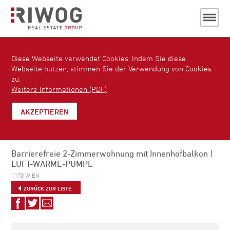
Diese Webseite verwendet Cookies. Indem Sie diese
Webseite nutzen, stimmen Sie der Verwendung von Cookies
zu.
Weitere Informationen (PDF)
AKZEPTIEREN
Barrierefreie 2-Zimmerwohnung mit Innenhofbalkon |
LUFT-WÄRME-PUMPE
1170 WIEN
ZURÜCK ZUR LISTE
Auf
Auf
Via
Facebook
Twitter
E-
teilen
teilen
Mail
empfehlen