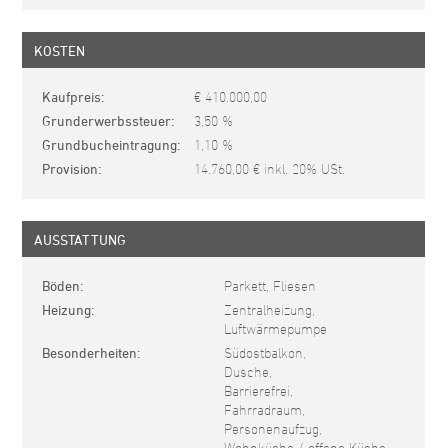
KOSTEN
Kaufpreis
€ 410.000,00
Grunderwerbssteuer
3,50 %
Grundbucheintragung
1,10 %
Provision
14.760,00 € inkl. 20% USt.
AUSSTATTUNG
Böden
Parkett, Fliesen
Heizung
Zentralheizung,
Luftwärmepumpe
Besonderheiten
Südostbalkon,
Dusche,
Barrierefrei,
Fahrradraum,
Personenaufzug,