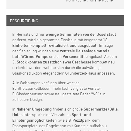
Wohnküche / offene Küche
BESCHREIBUNG
In Hernals und nur
wenige Gehminuten von der Josefstadt
entfernt, wird ein gesamtes Zinshaus mit insgesamt
18
Einheiten komplett revitalisiert und ausgebaut
. Im Zuge
der Sanierung wurden eine
zentrale
Heizanlage mittels
Luft-Wärme-Pumpe
und ein
Personenlift
eingebaut. Ab dem
3. Stock konnten zusätzlich zwei Geschosse
komplett neu
errichtet werden, welche sich durch die aufwändige
Glaskonstruktion elegant dem Gründerzeit-Haus anpassen.
Alle Wohnungen verfügen über wertige
Echtholzparkettböden, mehrfach verglaste Fenster,
Fußbodenheizung sowie neu gestaltete Bäder/WC´s in
zeitlosem Design.
In
Näherer Umgebung
finden sich große
Supermärkte (Billa,
Hofer, Interspar)
, eine Vielzahl an
Sport- und
Erholungsmöglichkeiten
(wie z.B.
Pezzlpark
, dem
Postsportplatz, das Engelmann mit Kunsteislaufbahn u.