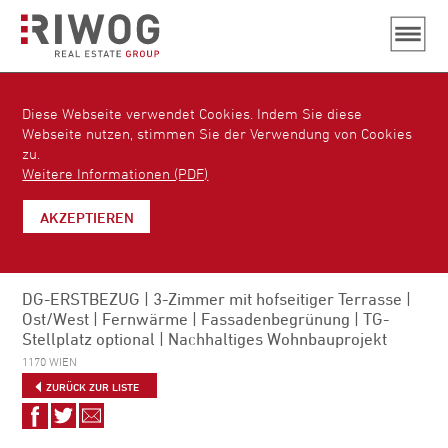
Diese Webseite verwendet Cookies. Indem Sie diese
Webseite nutzen, stimmen Sie der Verwendung von Cookies
zu.
Weitere Informationen (PDF)
AKZEPTIEREN
DG-ERSTBEZUG | 3-Zimmer mit hofseitiger Terrasse |
Ost/West | Fernwärme | Fassadenbegrünung | TG-
Stellplatz optional | Nachhaltiges Wohnbauprojekt
1170 WIEN
ZURÜCK ZUR LISTE
Auf
Auf
Via
Facebook
Twitter
E-
teilen
teilen
Mail