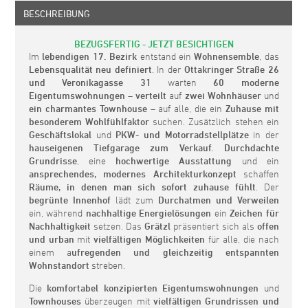
BESCHREIBUNG
BEZUGSFERTIG - JETZT BESICHTIGEN
Im
lebendigen 17. Bezirk
entstand ein
Wohnensemble
, das
Lebensqualität neu definiert
. In der
Ottakringer Straße 26
und Veronikagasse 31
warten
60 moderne
Eigentumswohnungen
–
verteilt
auf
zwei Wohnhäuser
und
ein charmantes Townhouse
– auf alle, die ein
Zuhause mit
besonderem Wohlfühlfaktor
suchen. Zusätzlich stehen ein
Geschäftslokal
und
PKW- und Motorradstellplätze
in der
hauseigenen Tiefgarage
zum Verkauf
.
Durchdachte
Grundrisse
, eine
hochwertige Ausstattung
und ein
ansprechendes, modernes Architekturkonzept
schaffen
Räume, in denen man sich sofort zuhause fühlt
. Der
begrünte Innenhof
lädt zum
Durchatmen und Verweilen
ein, während
nachhaltige Energielösungen
ein
Zeichen für
Nachhaltigkeit
setzen. Das
Grätzl
präsentiert sich als
offen
und urban
mit
vielfältigen Möglichkeiten
für alle, die nach
einem a
ufregenden und gleichzeitig entspannten
Wohnstandort
streben.
Die
komfortabel konzipierten Eigentumswohnungen
und
Townhouses
überzeugen mit
vielfältigen Grundrissen und