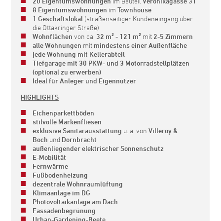
20 Eigentumswohnungen
im Bauteil
Veronikagasse 31
8 Eigentumswohnungen
im
Townhouse
1 Geschäftslokal
(straßenseitiger Kundeneingang über
die Ottakringer Straße)
Wohnflächen
von ca.
32 m² - 121 m²
mit
2-5 Zimmern
alle Wohnungen
mit
mindestens einer Außenfläche
jede Wohnung mit Kellerabteil
Tiefgarage mit 30 PKW- und 3 Motorradstellplätzen
(optional zu erwerben)
Ideal für Anleger und Eigennutzer
HIGHLIGHTS
Eichenparkettböden
stilvolle Markenfliesen
exklusive Sanitärausstattung
u. a. von
Villeroy &
Boch
und
Dornbracht
außenliegender elektrischer Sonnenschutz
E-Mobilität
Fernwärme
Fußbodenheizung
dezentrale Wohnraumlüftung
Klimaanlage im DG
Photovoltaikanlage am Dach
Fassadenbegrünung
Urban-Gardening-Beete