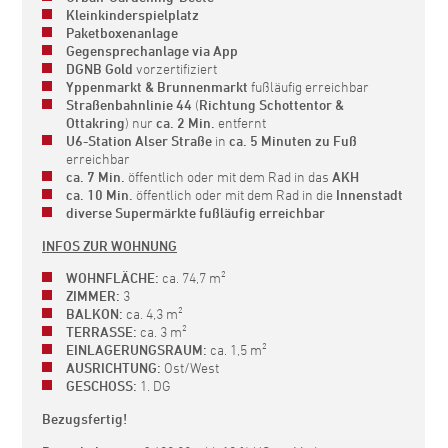
Kleinkinderspielplatz
Paketboxenanlage
Gegensprechanlage via App
DGNB Gold
vorzertifiziert
Yppenmarkt & Brunnenmarkt
fußläufig erreichbar
Straßenbahnlinie 44
(
Richtung Schottentor &
Ottakring
) nur
ca. 2 Min.
entfernt
U6-Station Alser Straße
in
ca. 5 Minuten zu Fuß
erreichbar
ca. 7 Min.
öffentlich oder mit dem Rad in das
AKH
ca. 10 Min.
öffentlich oder mit dem Rad in die
Innenstadt
diverse Supermärkte fußläufig erreichbar
INFOS ZUR WOHNUNG
WOHNFLÄCHE:
ca. 74,7 m²
ZIMMER:
3
BALKON:
ca. 4,3 m²
TERRASSE:
ca. 3 m²
EINLAGERUNGSRAUM:
ca. 1,5 m²
AUSRICHTUNG:
Ost/West
GESCHOSS:
1. DG
Bezugsfertig!