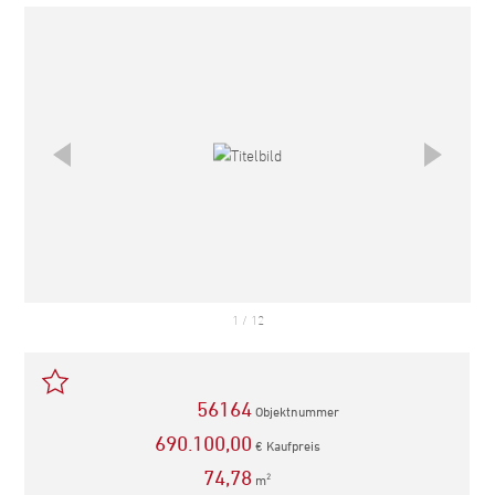
empfehlen
1
/
12
56164
Objektnummer
690.100,00
€ Kaufpreis
74,78
m
2