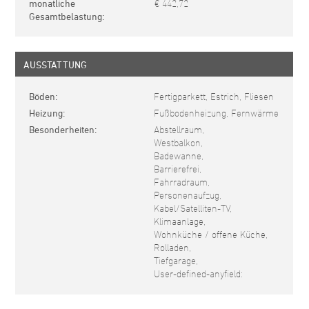
monatliche
€ 442,72
Gesamtbelastung
AUSSTATTUNG
Böden
Fertigparkett, Estrich, Fliesen
Heizung
Fußbodenheizung, Fernwärme
Besonderheiten
Abstellraum,
Westbalkon,
Badewanne,
Barrierefrei,
Fahrradraum,
Personenaufzug,
Kabel/Satelliten-TV,
Klimaanlage,
Wohnküche / offene Küche,
Rolladen,
Tiefgarage,
User-defined-anyfield: