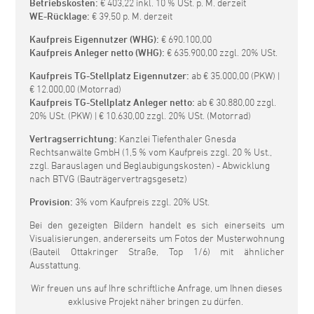
Betriebskosten:
€ 403,22 inkl. 10 % USt. p. M. derzeit
WE-Rücklage:
€ 39,50 p. M. derzeit
Kaufpreis Eigennutzer (WHG):
€ 690.100,00
Kaufpreis Anleger netto (WHG):
€ 635.900,00 zzgl. 20% USt.
Kaufpreis TG-Stellplatz Eigennutzer:
ab € 35.000,00 (PKW) |
€ 12.000,00 (Motorrad)
Kaufpreis TG-Stellplatz Anleger netto:
ab € 30.880,00 zzgl.
20% USt. (PKW) | € 10.630,00 zzgl. 20% USt. (Motorrad)
Vertragserrichtung:
Kanzlei Tiefenthaler Gnesda
Rechtsanwälte GmbH (1,5 % vom Kaufpreis zzgl. 20 % Ust.,
zzgl. Barauslagen und Beglaubigungskosten) - Abwicklung
nach BTVG (Bauträgervertragsgesetz)
Provision:
3% vom Kaufpreis zzgl. 20% USt.
Bei den gezeigten Bildern handelt es sich einerseits um
Visualisierungen, andererseits um Fotos der Musterwohnung
(Bauteil Ottakringer Straße, Top 1/6) mit ähnlicher
Ausstattung.
Wir freuen uns auf Ihre schriftliche Anfrage, um Ihnen dieses
exklusive Projekt näher bringen zu dürfen.