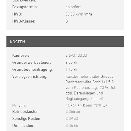
Bezugstermin
ab sofort
2
HWB
33.20 kWh/m
a
HWB-Klasse
B
KOSTEN
Kaufpreis
€ 690.100,00
Grunderwerbssteuer
3,50 %
Grundbucheintragung
1,10 %
Vertragserrichtung
Kanzlei Tiefenthaler Gnesda
Rechtsanwälte GmbH (1,5 %
vom Kaufpreis zzgl. 20 % Ust.,
zzgl. Barauslagen und
Beglaubigungskosten)
Provision
24.843,60 € inkl. 20% USt.
Betriebskosten
€ 366,56
Sonstige Kosten
€ 39,50
Umsatzsteuer
€ 36,66