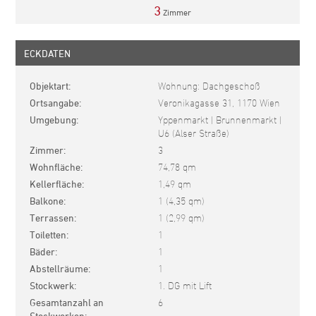
3
Zimmer
ECKDATEN
Objektart
Wohnung: Dachgeschoß
Ortsangabe
Veronikagasse 31, 1170 Wien
Umgebung
Yppenmarkt | Brunnenmarkt |
U6 (Alser Straße)
Zimmer
3
Wohnfläche
74,78 qm
Kellerfläche
1,49 qm
Balkone
1 (4,35 qm)
Terrassen
1 (2,99 qm)
Toiletten
1
Bäder
1
Abstellräume
1
Stockwerk
1. DG mit Lift
Gesamtanzahl an
6
Stockwerken