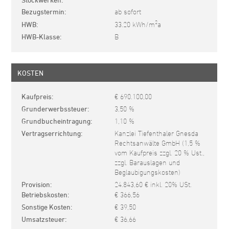
Bezugstermin
ab sofort
2
HWB
33.20 kWh/m
a
HWB-Klasse
B
KOSTEN
Kaufpreis
€ 690.100,00
Grunderwerbssteuer
3,50 %
Grundbucheintragung
1,10 %
Vertragserrichtung
Kanzlei Tiefenthaler Gnesda
Rechtsanwälte GmbH (1,5 %
vom Kaufpreis zzgl. 20 % Ust.,
zzgl. Barauslagen und
Beglaubigungskosten)
Provision
24.843,60 € inkl. 20% USt.
Betriebskosten
€ 366,56
Sonstige Kosten
€ 39,50
Umsatzsteuer
€ 36,66