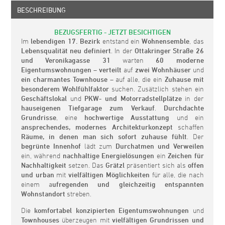
BESCHREIBUNG
BEZUGSFERTIG - JETZT BESICHTIGEN
Im
lebendigen 17. Bezirk
entstand ein
Wohnensemble
, das
Lebensqualität neu definiert
. In der
Ottakringer Straße 26
und Veronikagasse 31
warten
60 moderne
Eigentumswohnungen
–
verteilt
auf
zwei Wohnhäuser
und
ein charmantes Townhouse
– auf alle, die ein
Zuhause mit
besonderem Wohlfühlfaktor
suchen. Zusätzlich stehen ein
Geschäftslokal
und
PKW- und Motorradstellplätze
in der
hauseigenen Tiefgarage
zum Verkauf
.
Durchdachte
Grundrisse
, eine
hochwertige Ausstattung
und ein
ansprechendes, modernes Architekturkonzept
schaffen
Räume, in denen man sich sofort zuhause fühlt
. Der
begrünte Innenhof
lädt zum
Durchatmen und Verweilen
ein, während
nachhaltige Energielösungen
ein
Zeichen für
Nachhaltigkeit
setzen. Das
Grätzl
präsentiert sich als
offen
und urban
mit
vielfältigen Möglichkeiten
für alle, die nach
einem a
ufregenden und gleichzeitig entspannten
Wohnstandort
streben.
Die
komfortabel konzipierten Eigentumswohnungen
und
Townhouses
überzeugen mit
vielfältigen Grundrissen und