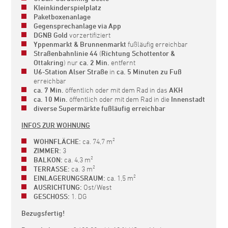
Kleinkinderspielplatz
Paketboxenanlage
Gegensprechanlage via App
DGNB Gold
vorzertifiziert
Yppenmarkt & Brunnenmarkt
fußläufig erreichbar
Straßenbahnlinie 44
(
Richtung Schottentor &
Ottakring
) nur
ca. 2 Min.
entfernt
U6-Station Alser Straße
in
ca. 5 Minuten zu Fuß
erreichbar
ca. 7 Min.
öffentlich oder mit dem Rad in das
AKH
ca. 10 Min.
öffentlich oder mit dem Rad in die
Innenstadt
diverse Supermärkte fußläufig erreichbar
INFOS ZUR WOHNUNG
WOHNFLÄCHE:
ca. 74,7 m²
ZIMMER:
3
BALKON:
ca. 4,3 m²
TERRASSE:
ca. 3 m²
EINLAGERUNGSRAUM:
ca. 1,5 m²
AUSRICHTUNG:
Ost/West
GESCHOSS:
1. DG
Bezugsfertig!