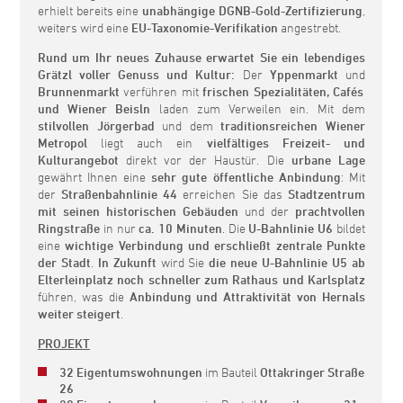
erhielt bereits eine
unabhängige DGNB-Gold-Zertifizierung
,
weiters wird eine
EU-Taxonomie-Verifikation
angestrebt.
Rund um Ihr neues Zuhause erwartet Sie ein lebendiges
Grätzl voller Genuss und Kultur:
Der
Yppenmarkt
und
Brunnenmarkt
verführen mit
frischen Spezialitäten, Cafés
und Wiener Beisln
laden zum Verweilen ein. Mit dem
stilvollen Jörgerbad
und dem
traditionsreichen Wiener
Metropol
liegt auch ein
vielfältiges Freizeit- und
Kulturangebot
direkt vor der Haustür. Die
urbane Lage
gewährt Ihnen eine
sehr gute öffentliche Anbindung
: Mit
der
Straßenbahnlinie 44
erreichen Sie das
Stadtzentrum
mit seinen historischen Gebäuden
und der
prachtvollen
Ringstraße
in nur
ca. 10 Minuten
. Die
U-Bahnlinie U6
bildet
eine
wichtige Verbindung und erschließt zentrale Punkte
der Stadt
.
In Zukunft
wird Sie
die neue U-Bahnlinie U5 ab
Elterleinplatz
noch schneller zum Rathaus und Karlsplatz
führen, was die
Anbindung und Attraktivität von Hernals
weiter steigert
.
PROJEKT
32 Eigentumswohnungen
im Bauteil
Ottakringer Straße
26