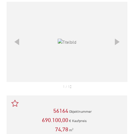
empfehlen
1
/
12
56164
Objektnummer
690.100,00
€ Kaufpreis
74,78
m
2