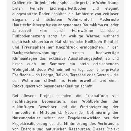
Größen
, die
für jede Lebensphase die perfekte Wohnlösung
bieten.
Feinste Eichenparkettböden
und
elegant
ausgestattete Bäder
schaffen ein
Ambiente von zeitloser
Eleganz
und
höchstem Wohnkomfort
.
Modernste
Haustechnik
sorgt für ein
angenehmes Raumklima zu jeder
Jahreszeit
: Eine durch
Fernwärme
betriebene
Fußbodenheizung
sorgt für
wohlige Wärme
, während
elektrisch steuerbarer Raffstores
oder
Rollläden
Komfort
und Privatsphäre auf Knopfdruck ermöglichen
. In den
Dachgeschosswohnungen
runden
hochwertige
Klimaanlagen
das
exklusive Ausstattungspaket
ab und
bieten a
uch im Sommer ein stets erfrischendes
Wohngefühl
.
Jede Wohneinheit
verfügt über eine
private
Freifläche
– ob
Loggia, Balkon, Terrasse oder Garten
– die
den
Wohnraum stilvoll ins Freie erweitert
und einen
Rückzugsort von besonderer Qualität
schafft.
Bei diesem Projekt
standen die
Erschaffung von
nachhaltigem Lebensraum
, das
Wohlbefinden der
zukünftigen Bewohner
und die
Wertsteigerung der
Immobilie
im Mittelpunkt.
Neben der
Optimierung der
Nutzungsdauer
achtet der
Projektentwickler
bei der
Projektrealisierung
auf die
Minimierung des Verbrauchs
von Energie und natürlichen Ressourcen
. Dieses Projekt