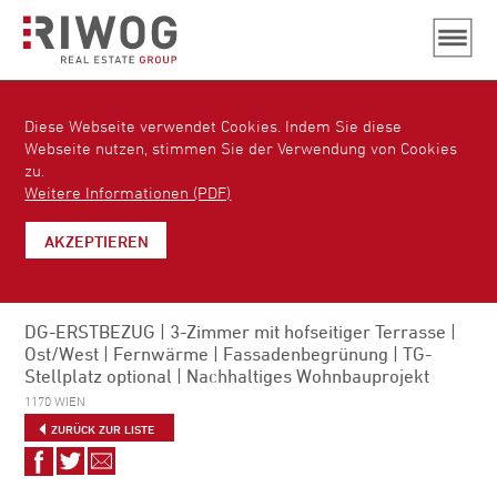
Diese Webseite verwendet Cookies. Indem Sie diese
Webseite nutzen, stimmen Sie der Verwendung von Cookies
zu.
Weitere Informationen (PDF)
AKZEPTIEREN
DG-ERSTBEZUG | 3-Zimmer mit hofseitiger Terrasse |
Ost/West | Fernwärme | Fassadenbegrünung | TG-
Stellplatz optional | Nachhaltiges Wohnbauprojekt
1170 WIEN
ZURÜCK ZUR LISTE
Auf
Auf
Via
Facebook
Twitter
E-
teilen
teilen
Mail