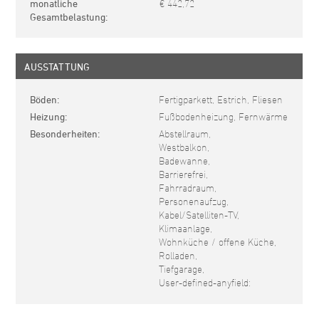
monatliche
€ 442,72
Gesamtbelastung
AUSSTATTUNG
Böden
Fertigparkett, Estrich, Fliesen
Heizung
Fußbodenheizung, Fernwärme
Besonderheiten
Abstellraum,
Westbalkon,
Badewanne,
Barrierefrei,
Fahrradraum,
Personenaufzug,
Kabel/Satelliten-TV,
Klimaanlage,
Wohnküche / offene Küche,
Rolladen,
Tiefgarage,
User-defined-anyfield: