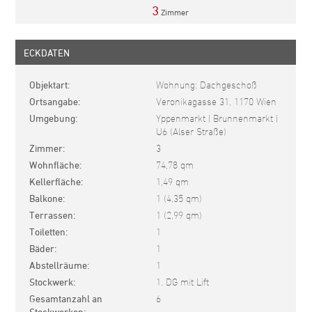
3
Zimmer
ECKDATEN
Objektart
Wohnung: Dachgeschoß
Ortsangabe
Veronikagasse 31, 1170 Wien
Umgebung
Yppenmarkt | Brunnenmarkt |
U6 (Alser Straße)
Zimmer
3
Wohnfläche
74,78 qm
Kellerfläche
1,49 qm
Balkone
1 (4,35 qm)
Terrassen
1 (2,99 qm)
Toiletten
1
Bäder
1
Abstellräume
1
Stockwerk
1. DG mit Lift
Gesamtanzahl an
6
Stockwerken