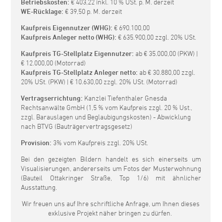
Betriebskosten:
€ 403,22 inkl. 10 % USt. p. M. derzeit
WE-Rücklage:
€ 39,50 p. M. derzeit
Kaufpreis Eigennutzer (WHG):
€ 690.100,00
Kaufpreis Anleger netto (WHG):
€ 635.900,00 zzgl. 20% USt.
Kaufpreis TG-Stellplatz Eigennutzer:
ab € 35.000,00 (PKW) |
€ 12.000,00 (Motorrad)
Kaufpreis TG-Stellplatz Anleger netto:
ab € 30.880,00 zzgl.
20% USt. (PKW) | € 10.630,00 zzgl. 20% USt. (Motorrad)
Vertragserrichtung:
Kanzlei Tiefenthaler Gnesda
Rechtsanwälte GmbH (1,5 % vom Kaufpreis zzgl. 20 % Ust.,
zzgl. Barauslagen und Beglaubigungskosten) - Abwicklung
nach BTVG (Bauträgervertragsgesetz)
Provision:
3% vom Kaufpreis zzgl. 20% USt.
Bei den gezeigten Bildern handelt es sich einerseits um
Visualisierungen, andererseits um Fotos der Musterwohnung
(Bauteil Ottakringer Straße, Top 1/6) mit ähnlicher
Ausstattung.
Wir freuen uns auf Ihre schriftliche Anfrage, um Ihnen dieses
exklusive Projekt näher bringen zu dürfen.