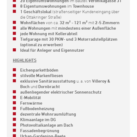
20 Eigentumswohnungen
im Bauteil
Veronikagasse 31
8 Eigentumswohnungen
im
Townhouse
1 Geschäftslokal
(straßenseitiger Kundeneingang über
die Ottakringer Straße)
Wohnflächen
von ca.
32 m² - 121 m²
mit
2-5 Zimmern
alle Wohnungen
mit
mindestens einer Außenfläche
jede Wohnung mit Kellerabteil
Tiefgarage mit 30 PKW- und 3 Motorradstellplätzen
(optional zu erwerben)
Ideal für Anleger und Eigennutzer
HIGHLIGHTS
Eichenparkettböden
stilvolle Markenfliesen
exklusive Sanitärausstattung
u. a. von
Villeroy &
Boch
und
Dornbracht
außenliegender elektrischer Sonnenschutz
E-Mobilität
Fernwärme
Fußbodenheizung
dezentrale Wohnraumlüftung
Klimaanlage im DG
Photovoltaikanlage am Dach
Fassadenbegrünung
Urban-Gardening-Beete