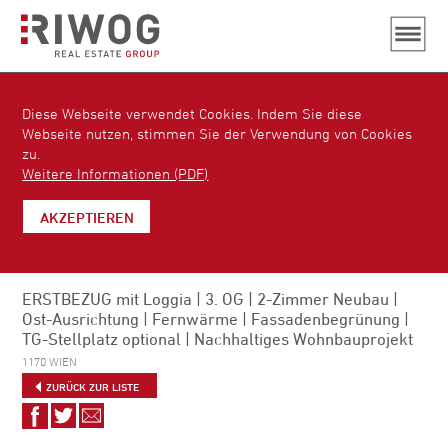
Diese Webseite verwendet Cookies. Indem Sie diese
Webseite nutzen, stimmen Sie der Verwendung von Cookies
zu.
Weitere Informationen (PDF)
AKZEPTIEREN
ERSTBEZUG mit Loggia | 3. OG | 2-Zimmer Neubau |
Ost-Ausrichtung | Fernwärme | Fassadenbegrünung |
TG-Stellplatz optional | Nachhaltiges Wohnbauprojekt
1170 WIEN
ZURÜCK ZUR LISTE
Auf
Auf
Via
Facebook
Twitter
E-
teilen
teilen
Mail