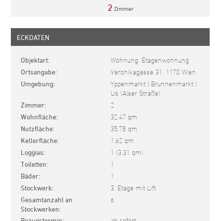
2
Zimmer
ECKDATEN
Objektart
Wohnung: Etagenwohnung
Ortsangabe
Veronikagasse 31, 1170 Wien
Umgebung
Yppenmarkt | Brunnenmarkt |
U6 (Alser Straße)
Zimmer
2
Wohnfläche
32,47 qm
Nutzfläche
35,78 qm
Kellerfläche
1,62 qm
Loggias
1 (3,31 qm)
Toiletten
1
Bäder
1
Stockwerk
3. Etage mit Lift
Gesamtanzahl an
6
Stockwerken
Bezugstermin
ab sofort