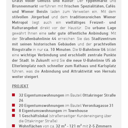
Grätzl voller Genuss und Kultur:
Der
Yppenmarkt
und
Brunnenmarkt
verführen mit
frischen Spezialitäten, Cafés
und Wiener Beisln
laden zum Verweilen ein. Mit dem
stilvollen Jörgerbad
und dem
traditionsreichen Wiener
Metropol
liegt auch ein
vielfältiges Freizeit- und
Kulturangebot
direkt vor der Haustür. Die
urbane Lage
gewährt Ihnen eine
sehr gute öffentliche Anbindung
: Mit
der
Straßenbahnlinie 44
erreichen Sie das
Stadtzentrum
mit seinen historischen Gebäuden
und der
prachtvollen
Ringstraße
in nur
ca. 10 Minuten
. Die
U-Bahnlinie U6
bildet
eine
wichtige Verbindung und erschließt zentrale Punkte
der Stadt
.
In Zukunft
wird Sie
die neue U-Bahnlinie U5 ab
Elterleinplatz
noch schneller zum Rathaus und Karlsplatz
führen, was die
Anbindung und Attraktivität von Hernals
weiter steigert
.
PROJEKT
32 Eigentumswohnungen
im Bauteil
Ottakringer Straße
26
20 Eigentumswohnungen
im Bauteil
Veronikagasse 31
8 Eigentumswohnungen
im
Townhouse
1 Geschäftslokal
(straßenseitiger Kundeneingang über
die Ottakringer Straße)
Wohnflächen
von ca.
32 m² - 121 m²
mit
2-5 Zimmern