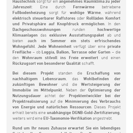
Haustechnik
sorgt für ein
angenehmes Raumklima zu jeder
Jahreszeit
: Eine durch
Fernwärme
betriebene
Fußbodenheizung
sorgt für
wohlige Wärme
, während
elektrisch steuerbarer Raffstores
oder
Rollläden
Komfort
und Privatsphäre auf Knopfdruck ermöglichen
. In den
Dachgeschosswohnungen
runden
hochwertige
Klimaanlagen
das
exklusive Ausstattungspaket
ab und
bieten a
uch im Sommer ein stets erfrischendes
Wohngefühl
.
Jede Wohneinheit
verfügt über eine
private
Freifläche
– ob
Loggia, Balkon, Terrasse oder Garten
– die
den
Wohnraum stilvoll ins Freie erweitert
und einen
Rückzugsort von besonderer Qualität
schafft.
Bei diesem Projekt
standen die
Erschaffung von
nachhaltigem Lebensraum
, das
Wohlbefinden der
zukünftigen Bewohner
und die
Wertsteigerung der
Immobilie
im Mittelpunkt.
Neben der
Optimierung der
Nutzungsdauer
achtet der
Projektentwickler
bei der
Projektrealisierung
auf die
Minimierung des Verbrauchs
von Energie und natürlichen Ressourcen
. Dieses Projekt
erhielt bereits eine
unabhängige DGNB-Gold-Zertifizierung
,
weiters wird eine
EU-Taxonomie-Verifikation
angestrebt.
Rund um Ihr neues Zuhause erwartet Sie ein lebendiges