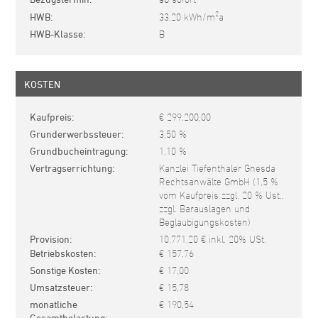
2
HWB
33.20 kWh/m
a
HWB-Klasse
B
KOSTEN
Kaufpreis
€ 299.200,00
Grunderwerbssteuer
3,50 %
Grundbucheintragung
1,10 %
Vertragserrichtung
Kanzlei Tiefenthaler Gnesda
Rechtsanwälte GmbH (1,5 %
vom Kaufpreis zzgl. 20 % Ust.,
zzgl. Barauslagen und
Beglaubigungskosten)
Provision
10.771,20 € inkl. 20% USt.
Betriebskosten
€ 157,76
Sonstige Kosten
€ 17,00
Umsatzsteuer
€ 15,78
monatliche
€ 190,54
Gesamtbelastung