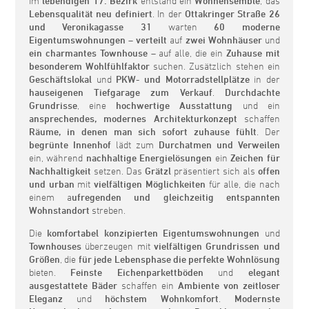
Im
lebendigen 17. Bezirk
entstand ein
Wohnensemble
, das
Lebensqualität neu definiert
. In der
Ottakringer Straße 26
und Veronikagasse 31
warten
60 moderne
Eigentumswohnungen
–
verteilt
auf
zwei Wohnhäuser
und
ein charmantes Townhouse
– auf alle, die ein
Zuhause mit
besonderem Wohlfühlfaktor
suchen. Zusätzlich stehen ein
Geschäftslokal
und
PKW- und Motorradstellplätze
in der
hauseigenen Tiefgarage
zum Verkauf
.
Durchdachte
Grundrisse
, eine
hochwertige Ausstattung
und ein
ansprechendes, modernes Architekturkonzept
schaffen
Räume, in denen man sich sofort zuhause fühlt
. Der
begrünte Innenhof
lädt zum
Durchatmen und Verweilen
ein, während
nachhaltige Energielösungen
ein
Zeichen für
Nachhaltigkeit
setzen. Das
Grätzl
präsentiert sich als
offen
und urban
mit
vielfältigen Möglichkeiten
für alle, die nach
einem a
ufregenden und gleichzeitig entspannten
Wohnstandort
streben.
Die
komfortabel konzipierten Eigentumswohnungen
und
Townhouses
überzeugen mit
vielfältigen Grundrissen und
Größen
, die
für jede Lebensphase die perfekte Wohnlösung
bieten.
Feinste Eichenparkettböden
und
elegant
ausgestattete Bäder
schaffen ein
Ambiente von zeitloser
Eleganz
und
höchstem Wohnkomfort
.
Modernste