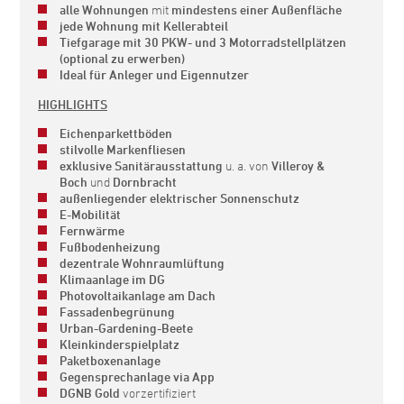
alle Wohnungen
mit
mindestens einer Außenfläche
jede Wohnung mit Kellerabteil
Tiefgarage mit 30 PKW- und 3 Motorradstellplätzen
(optional zu erwerben)
Ideal für Anleger und Eigennutzer
HIGHLIGHTS
Eichenparkettböden
stilvolle Markenfliesen
exklusive Sanitärausstattung
u. a. von
Villeroy &
Boch
und
Dornbracht
außenliegender elektrischer Sonnenschutz
E-Mobilität
Fernwärme
Fußbodenheizung
dezentrale Wohnraumlüftung
Klimaanlage im DG
Photovoltaikanlage am Dach
Fassadenbegrünung
Urban-Gardening-Beete
Kleinkinderspielplatz
Paketboxenanlage
Gegensprechanlage via App
DGNB Gold
vorzertifiziert