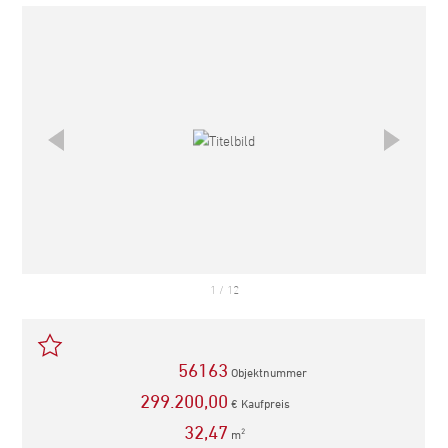
empfehlen
1
/
12
56163
Objektnummer
299.200,00
€ Kaufpreis
32,47
m
2