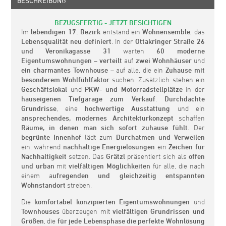
BESCHREIBUNG
BEZUGSFERTIG - JETZT BESICHTIGEN
Im
lebendigen 17. Bezirk
entstand ein
Wohnensemble
, das
Lebensqualität neu definiert
. In der
Ottakringer Straße 26
und Veronikagasse 31
warten
60 moderne
Eigentumswohnungen
–
verteilt
auf
zwei Wohnhäuser
und
ein charmantes Townhouse
– auf alle, die ein
Zuhause mit
besonderem Wohlfühlfaktor
suchen. Zusätzlich stehen ein
Geschäftslokal
und
PKW- und Motorradstellplätze
in der
hauseigenen Tiefgarage
zum Verkauf
.
Durchdachte
Grundrisse
, eine
hochwertige Ausstattung
und ein
ansprechendes, modernes Architekturkonzept
schaffen
Räume, in denen man sich sofort zuhause fühlt
. Der
begrünte Innenhof
lädt zum
Durchatmen und Verweilen
ein, während
nachhaltige Energielösungen
ein
Zeichen für
Nachhaltigkeit
setzen. Das
Grätzl
präsentiert sich als
offen
und urban
mit
vielfältigen Möglichkeiten
für alle, die nach
einem a
ufregenden und gleichzeitig entspannten
Wohnstandort
streben.
Die
komfortabel konzipierten Eigentumswohnungen
und
Townhouses
überzeugen mit
vielfältigen Grundrissen und
Größen
, die
für jede Lebensphase die perfekte Wohnlösung