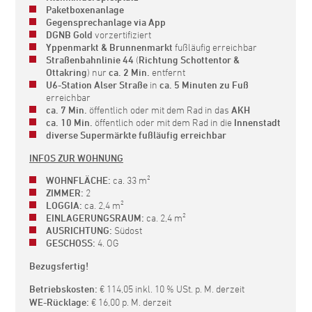
Paketboxenanlage
Gegensprechanlage via App
DGNB Gold
vorzertifiziert
Yppenmarkt & Brunnenmarkt
fußläufig erreichbar
Straßenbahnlinie 44
(
Richtung Schottentor &
Ottakring
) nur
ca. 2 Min.
entfernt
U6-Station Alser Straße
in
ca. 5 Minuten zu Fuß
erreichbar
ca. 7 Min.
öffentlich oder mit dem Rad in das
AKH
ca. 10 Min.
öffentlich oder mit dem Rad in die
Innenstadt
diverse Supermärkte fußläufig erreichbar
INFOS ZUR WOHNUNG
WOHNFLÄCHE:
ca. 33 m²
ZIMMER:
2
LOGGIA:
ca. 2,4 m²
EINLAGERUNGSRAUM:
ca. 2,4 m²
AUSRICHTUNG:
Südost
GESCHOSS:
4. OG
Bezugsfertig!
Betriebskosten:
€ 114,05 inkl. 10 % USt. p. M. derzeit
WE-Rücklage:
€ 16,00 p. M. derzeit