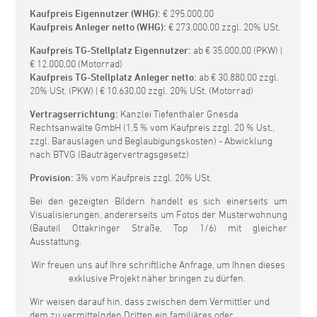
Kaufpreis Eigennutzer (WHG):
€ 295.000,00
Kaufpreis Anleger netto (WHG):
€ 273.000,00 zzgl. 20% USt.
Kaufpreis TG-Stellplatz Eigennutzer:
ab € 35.000,00 (PKW) |
€ 12.000,00 (Motorrad)
Kaufpreis TG-Stellplatz Anleger netto:
ab € 30.880,00 zzgl.
20% USt. (PKW) | € 10.630,00 zzgl. 20% USt. (Motorrad)
Vertragserrichtung:
Kanzlei Tiefenthaler Gnesda
Rechtsanwälte GmbH (1,5 % vom Kaufpreis zzgl. 20 % Ust.,
zzgl. Barauslagen und Beglaubigungskosten) - Abwicklung
nach BTVG (Bauträgervertragsgesetz)
Provision:
3% vom Kaufpreis zzgl. 20% USt.
Bei den gezeigten Bildern handelt es sich einerseits um
Visualisierungen, andererseits um Fotos der Musterwohnung
(Bauteil Ottakringer Straße, Top 1/6) mit gleicher
Ausstattung.
Wir freuen uns auf Ihre schriftliche Anfrage, um Ihnen dieses
exklusive Projekt näher bringen zu dürfen.
Wir weisen darauf hin, dass zwischen dem Vermittler und
dem zu vermittelnden Dritten ein familiäres oder