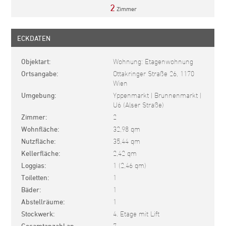
2
Zimmer
ECKDATEN
Objektart
Wohnung: Etagenwohnung
Ortsangabe
Ottakringer Straße 26, 1170
Wien
Umgebung
Yppenmarkt | Brunnenmarkt |
U6 (Alser Straße)
Zimmer
2
Wohnfläche
32,98 qm
Nutzfläche
35,44 qm
Kellerfläche
2,42 qm
Loggias
1 (2,46 qm)
Toiletten
1
Bäder
1
Abstellräume
1
Stockwerk
4. Etage mit Lift
Gesamtanzahl an