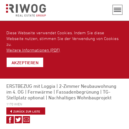
Diese Webseite verwendet Cookies. Indem Sie diese
Webseite nutzen, stimmen Sie der Verwendung von Cookies
zu.
Weitere Informationen (PDF)
AKZEPTIEREN
ERSTBEZUG mit Loggia | 2-Zimmer Neubauwohnung
im 4. OG | Fernwärme | Fassadenbegrünung | TG-
Stellplatz optional | Nachhaltiges Wohnbauprojekt
1170 WIEN
ZURÜCK ZUR LISTE
Auf
Auf
Via
Facebook
Twitter
E-
teilen
teilen
Mail