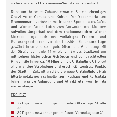
weiters wird eine
EU-Taxonomie-Verifikation
angestrebt.
Rund um Ihr neues Zuhause erwartet Sie ein lebendiges
Grätzl voller Genuss und Kultur:
Der
Yppenmarkt
und
Brunnenmarkt
verführen mit
frischen Spezialitäten, Cafés
und Wiener Beisln
laden zum Verweilen ein. Mit dem
stilvollen Jörgerbad
und dem
traditionsreichen Wiener
Metropol
liegt auch ein
vielfältiges Freizeit- und
Kulturangebot
direkt vor der Haustür. Die
urbane Lage
gewährt Ihnen eine
sehr gute öffentliche Anbindung
: Mit
der
Straßenbahnlinie 44
erreichen Sie das
Stadtzentrum
mit seinen historischen Gebäuden
und der
prachtvollen
Ringstraße
in nur
ca. 10 Minuten
. Die
U-Bahnlinie U6
bildet
eine
wichtige Verbindung und erschließt zentrale Punkte
der Stadt
.
In Zukunft
wird Sie
die neue U-Bahnlinie U5 ab
Elterleinplatz
noch schneller zum Rathaus und Karlsplatz
führen, was die
Anbindung und Attraktivität von Hernals
weiter steigert
.
PROJEKT
32 Eigentumswohnungen
im Bauteil
Ottakringer Straße
26
20 Eigentumswohnungen
im Bauteil
Veronikagasse 31