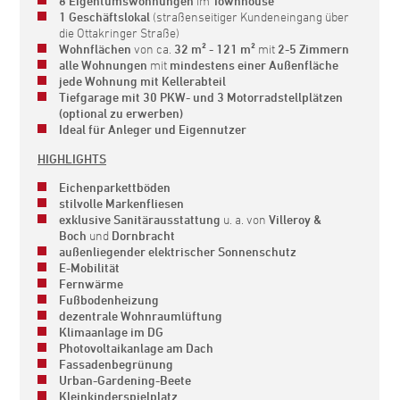
8 Eigentumswohnungen
im
Townhouse
1 Geschäftslokal
(straßenseitiger Kundeneingang über
die Ottakringer Straße)
Wohnflächen
von ca.
32 m² - 121 m²
mit
2-5 Zimmern
alle Wohnungen
mit
mindestens einer Außenfläche
jede Wohnung mit Kellerabteil
Tiefgarage mit 30 PKW- und 3 Motorradstellplätzen
(optional zu erwerben)
Ideal für Anleger und Eigennutzer
HIGHLIGHTS
Eichenparkettböden
stilvolle Markenfliesen
exklusive Sanitärausstattung
u. a. von
Villeroy &
Boch
und
Dornbracht
außenliegender elektrischer Sonnenschutz
E-Mobilität
Fernwärme
Fußbodenheizung
dezentrale Wohnraumlüftung
Klimaanlage im DG
Photovoltaikanlage am Dach
Fassadenbegrünung
Urban-Gardening-Beete
Kleinkinderspielplatz