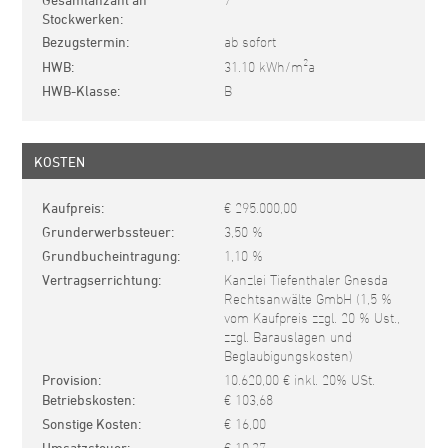
7
Stockwerken
Bezugstermin
ab sofort
2
HWB
31.10 kWh/m
a
HWB-Klasse
B
KOSTEN
Kaufpreis
€ 295.000,00
Grunderwerbssteuer
3,50 %
Grundbucheintragung
1,10 %
Vertragserrichtung
Kanzlei Tiefenthaler Gnesda
Rechtsanwälte GmbH (1,5 %
vom Kaufpreis zzgl. 20 % Ust.,
zzgl. Barauslagen und
Beglaubigungskosten)
Provision
10.620,00 € inkl. 20% USt.
Betriebskosten
€ 103,68
Sonstige Kosten
€ 16,00
Umsatzsteuer