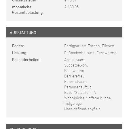
€ 10,37
monatliche
€ 130,05
Gesamtbelastung
AUSSTATTUNG
Böden
Fertigparkett, Estrich, Fliesen
Heizung
Fußbodenheizung, Fernwärme
Besonderheiten
Abstellraum,
Südostbalkon,
Badewanne,
Barrierefrei,
Fahrradraum,
Personenaufzug,
Kabel/Satelliten-TV,
Wohnküche / offene Küche,
Tiefgarage,
User-defined-anyfield: