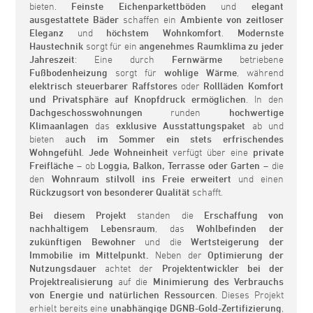
bieten.
Feinste Eichenparkettböden
und
elegant
ausgestattete Bäder
schaffen ein
Ambiente von zeitloser
Eleganz
und
höchstem Wohnkomfort
.
Modernste
Haustechnik
sorgt für ein
angenehmes Raumklima zu jeder
Jahreszeit
: Eine durch
Fernwärme
betriebene
Fußbodenheizung
sorgt für
wohlige Wärme
, während
elektrisch steuerbarer Raffstores
oder
Rollläden
Komfort
und Privatsphäre auf Knopfdruck ermöglichen
. In den
Dachgeschosswohnungen
runden
hochwertige
Klimaanlagen
das
exklusive Ausstattungspaket
ab und
bieten a
uch im Sommer ein stets erfrischendes
Wohngefühl
.
Jede Wohneinheit
verfügt über eine
private
Freifläche
– ob
Loggia, Balkon, Terrasse oder Garten
– die
den
Wohnraum stilvoll ins Freie erweitert
und einen
Rückzugsort von besonderer Qualität
schafft.
Bei diesem Projekt
standen die
Erschaffung von
nachhaltigem Lebensraum
, das
Wohlbefinden der
zukünftigen Bewohner
und die
Wertsteigerung der
Immobilie
im Mittelpunkt.
Neben der
Optimierung der
Nutzungsdauer
achtet der
Projektentwickler
bei der
Projektrealisierung
auf die
Minimierung des Verbrauchs
von Energie und natürlichen Ressourcen
. Dieses Projekt
erhielt bereits eine
unabhängige DGNB-Gold-Zertifizierung
,