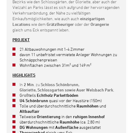
Bezirks wie den Schlossgärten, der Gloriette, aber auch der
Vielzahl an Parks lässt es sich aufgrund der hervorragenden
Verkehrsanbindung, der Nähe zu vielfältigen
Einkaufsmöglichkeiten, wie auch auch
einzigartigen
Locations
wie dem
Grätzlheuriger
oder der
Orangerie
gleich ums Eck entspannt leben.
PROJEKT
21 Altbauwohnungen mit 1-4 Zimmer
davon 11 unbefristet vermietete Anleger Wohnungen zu
Schnäppchenpreisen
Wohnflächen zwischen 31m² und 149 m²
HIGHLIGHTS
In
2 Min
. zu
Schloss Schönbrunn,
Gloriette,
Schlossgarten sowie Auer Welsbach Park.
Großteils
Echtholz Parkettböden
U4 Schönbrunn
quasi vor der Haustüre (150m)
Tolle und überdurchschnittliche
Raumhöhen
und
Altbauflair
Teilweise
Orientierung
in den
ruhigen Innenhof
überdurchschnittliche
Raumhöhe
(ca. 2,80 m)
DG Wohnungen
mit
Außenfläche
ausgestattet
Theresienbad
gleich ums Eck