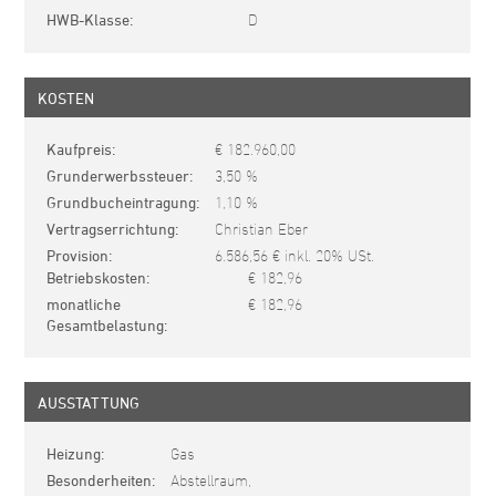
HWB-Klasse
D
KOSTEN
Kaufpreis
€ 182.960,00
Grunderwerbssteuer
3,50 %
Grundbucheintragung
1,10 %
Vertragserrichtung
Christian Eber
Provision
6.586,56 € inkl. 20% USt.
Betriebskosten
€ 182,96
monatliche
€ 182,96
Gesamtbelastung
AUSSTATTUNG
Heizung
Gas
Besonderheiten
Abstellraum,