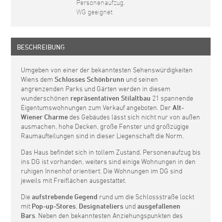
Personenaufzug,
WG geeignet
BESCHREIBUNG
Umgeben von einer der bekanntesten Sehenswürdigkeiten
Wiens dem
Schlosses Schönbrunn
und seinen
angrenzenden Parks und Gärten werden in diesem
wunderschönen
repräsentativen
Stilaltbau
21 spannende
Eigentumswohnungen zum Verkauf angeboten. Der
Alt-
Wiener Charme
des Gebäudes lässt sich nicht nur von außen
ausmachen, hohe Decken, große Fenster und großzügige
Raumaufteilungen sind in dieser Liegenschaft die Norm.
Das Haus befindet sich in tollem Zustand, Personenaufzug bis
ins DG ist vorhanden, weiters sind einige Wohnungen in den
ruhigen Innenhof orientiert. Die Wohnungen im DG sind
jeweils mit Freiflächen ausgestattet.
Die
aufstrebende Gegend
rund um die Schlossstraße lockt
mit
Pop-up-Stores
,
Designateliers
und
ausgefallenen
Bars
. Neben den bekanntesten Anziehungspunkten des