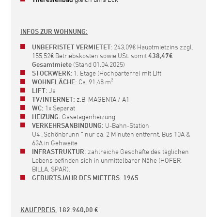
INFOS ZUR WOHNUNG:
UNBEFRISTET VERMIETET
: 243,09€ Hauptmietzins zzgl.
155,52€ Betriebskosten sowie USt. somit
438,47€
Gesamtmiete
(Stand 01.04.2025)
STOCKWERK
: 1. Etage (Hochparterre) mit Lift
WOHNFLÄCHE:
Ca. 91,48 m²
LIFT:
Ja
TV/INTERNET:
z.B.
MAGENTA / A1
WC:
1x Separat
HEIZUNG:
Gasetagenheizung
VERKEHRSANBINDUNG:
U-Bahn-Station
U4 „Schönbrunn “ nur ca. 2 Minuten entfernt, Bus 10A &
63A in Gehweite
INFRASTRUKTUR:
zahlreiche Geschäfte des täglichen
Lebens befinden sich in unmittelbarer Nähe (HOFER,
BILLA, SPAR).
GEBURTSJAHR DES MIETERS: 1965
KAUFPREIS:
182.960,00 €