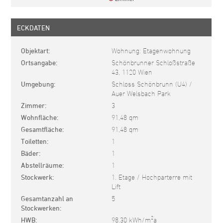
ECKDATEN
Objektart
Wohnung: Etagenwohnung
Ortsangabe
Schönbrunner Schloßstraße
43, 1120 Wien
Umgebung
Schloss Schönbrunn (U4) /
Auer Welsbach Park
Zimmer
3
Wohnfläche
91,48 qm
Gesamtfläche
91,48 qm
Toiletten
1
Bäder
1
Abstellräume
1
Stockwerk
1. Etage / Hochparterre mit
Lift
Gesamtanzahl an
5
Stockwerken
2
HWB
98.30 kWh/m
a