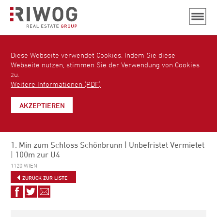
Diese Webseite verwendet Cookies. Indem Sie diese
Webseite nutzen, stimmen Sie der Verwendung von Cookies
zu.
Weitere Informationen (PDF)
AKZEPTIEREN
1. Min zum Schloss Schönbrunn | Unbefristet Vermietet
| 100m zur U4
1120 WIEN
ZURÜCK ZUR LISTE
Auf
Auf
Via
Facebook
Twitter
E-
teilen
teilen
Mail
empfehlen