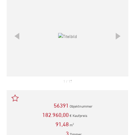
1
/
17
56391
Objektnummer
182.960,00
€ Kaufpreis
91,48
m
2
3
Zimmer