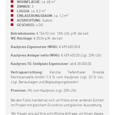
WOHNFLÄCHE:
ca. 68 m²
ZIMMER:
3
LOGGIA:
ca. 8,2 m²
EINLAGERUNGSRAUM:
ca. 1,2 m²
AUSRICHTUNG:
Südost
GESCHOSS:
4.OG
Betriebskosten
: € 154,92 inkl. 10% USt. p.M. derzeit
WE-Rücklage:
€ 35,04 p.M. derzeit
Kaufpreis Eigennutzer (WHG):
€ 499.600,00 €
Kaufpreis Anleger netto (WHG):
€ 459.400,00 zzgl. 20% USt.
Kaufpreis TG-Stellplatz Eigennutzer:
ab € 28.000,00
Vertragserrichtung:
Kanzlei Tiefenthaler Gnesda
Rechtsanwälte GmbH (1,5 % vom Kaufpreis zzgl. 20 % Ust.,
zzgl. Barauslagen und Beglaubigungskosten)
Provision:
3% vom Kaufpreis zzgl. 20% USt.
Bei den Fotos handelt es sich um Fotos einer anderen Einheit
im Projekt mit gleichem Grundriss und gleicher Ausstattung.
Wir freuen uns auf Ihre schriftliche Anfrage, um Ihnen dieses