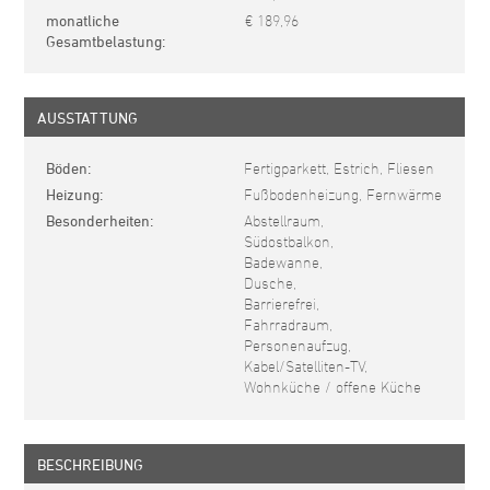
monatliche
€ 189,96
Gesamtbelastung
AUSSTATTUNG
Böden
Fertigparkett, Estrich, Fliesen
Heizung
Fußbodenheizung, Fernwärme
Besonderheiten
Abstellraum,
Südostbalkon,
Badewanne,
Dusche,
Barrierefrei,
Fahrradraum,
Personenaufzug,
Kabel/Satelliten-TV,
Wohnküche / offene Küche
BESCHREIBUNG