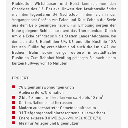
Klubkultur, Wirtshäuser und Beisl
kennzeichnen den
Charakter des 12. Bezirks
.
Unweit der Arndtstraße
findet
man den
legendären U4 Nachtclub
, in dem sich in der
Vergangenheit Größen wie
Falco und Kurt Cobain die Seele
aus dem Leib gesungen
haben. Für
Erholung sorgen der
Nahe gelegene Schlosspark
und das
Theresienbad
.
Gleich
um die Ecke
befindet sich die
Station Längenfeldgasse
, bei
der sich die
U-Bahnlinien U4, U6 und die Buslinie 12A
kreuzen.
Fußläufig erreichbar sind auch die Linie 62
, die
Badner Bahn
sowie einige
weitere innerstädtische
Buslinien
. Zum
Bahnhof Meidling
gelangen Sie nach einem
kurzen Fußweg von 15 Minuten
.
PROJEKT
78 Eigentumswohnungen
und
2
Ateliers/Büro/Ordination
2 bis 4 Zimmer
mit Größen von
ca. 40 bis 129 m²
Gärten, Balkone
und
Terrassen
Modern ausgestatteter Gemeinschaftsraum
31 Tiefgaragenstellplätze (optional zu erwerben)
Energieklasse B
(HWB 26,4 kWh/m2a, fGEE 0,73)
Ideal für Anleger und Eigennutzer