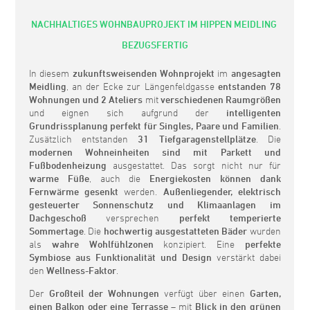
NACHHALTIGES WOHNBAUPROJEKT IM HIPPEN MEIDLING
BEZUGSFERTIG
In diesem
zukunftsweisenden Wohnprojekt
im
angesagten
Meidling
, an der Ecke zur Längenfeldgasse
entstanden 78
Wohnungen und 2 Ateliers
mit
verschiedenen Raumgrößen
und eignen sich aufgrund der
intelligenten
Grundrissplanung
perfekt für Singles, Paare und Familien
.
Zusätzlich entstanden
31 Tiefgaragenstellplätze
. Die
modernen Wohneinheiten sind mit Parkett und
Fußbodenheizung
ausgestattet. Das sorgt nicht nur für
warme Füße
, auch die
Energiekosten können dank
Fernwärme gesenkt
werden.
Außenliegender, elektrisch
gesteuerter Sonnenschutz und Klimaanlagen im
Dachgeschoß
versprechen
perfekt temperierte
Sommertage
. Die
hochwertig ausgestatteten Bäder
wurden
als
wahre Wohlfühlzonen
konzipiert. Eine
perfekte
Symbiose aus Funktionalität und Design
verstärkt dabei
den
Wellness-Faktor
.
Der
Großteil der Wohnungen
verfügt über einen
Garten,
einen Balkon oder eine Terrasse
– mit
Blick in den grünen