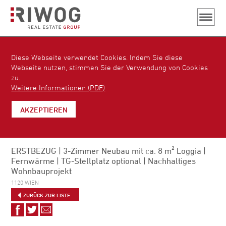
Diese Webseite verwendet Cookies. Indem Sie diese
Webseite nutzen, stimmen Sie der Verwendung von Cookies
zu.
Weitere Informationen (PDF)
AKZEPTIEREN
ERSTBEZUG | 3-Zimmer Neubau mit ca. 8 m² Loggia |
Fernwärme | TG-Stellplatz optional | Nachhaltiges
Wohnbauprojekt
1120 WIEN
ZURÜCK ZUR LISTE
Auf
Auf
Via
Facebook
Twitter
E-
teilen
teilen
Mail