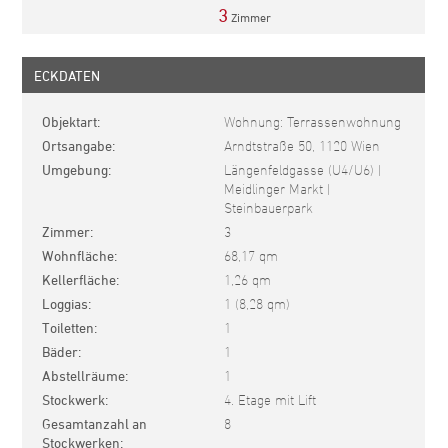
3
Zimmer
ECKDATEN
Objektart
Wohnung: Terrassenwohnung
Ortsangabe
Arndtstraße 50, 1120 Wien
Umgebung
Längenfeldgasse (U4/U6) |
Meidlinger Markt |
Steinbauerpark
Zimmer
3
Wohnfläche
68,17 qm
Kellerfläche
1,26 qm
Loggias
1 (8,28 qm)
Toiletten
1
Bäder
1
Abstellräume
1
Stockwerk
4. Etage mit Lift
Gesamtanzahl an
8
Stockwerken