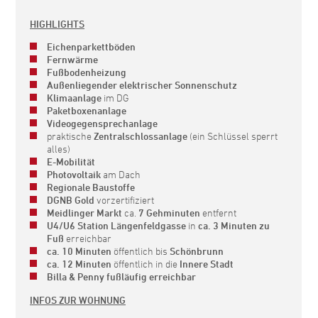
HIGHLIGHTS
Eichenparkettböden
Fernwärme
Fußbodenheizung
Außenliegender elektrischer Sonnenschutz
Klimaanlage
im DG
Paketboxenanlage
Videogegensprechanlage
praktische
Zentralschlossanlage
(ein Schlüssel sperrt
alles)
E-Mobilität
Photovoltaik
am Dach
Regionale Baustoffe
DGNB Gold
vorzertifiziert
Meidlinger Markt
ca.
7 Gehminuten
entfernt
U4/U6 Station Längenfeldgasse
in
ca. 3 Minuten zu
Fuß
erreichbar
ca. 10 Minuten
öffentlich bis
Schönbrunn
ca. 12 Minuten
öffentlich in die
Innere Stadt
Billa & Penny fußläufig erreichbar
INFOS ZUR WOHNUNG