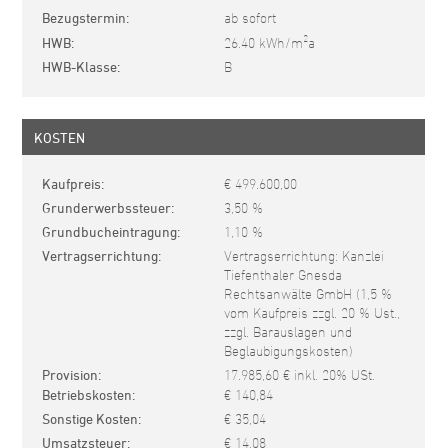
Bezugstermin
ab sofort
2
HWB
26.40 kWh/m
a
HWB-Klasse
B
KOSTEN
Kaufpreis
€ 499.600,00
Grunderwerbssteuer
3,50 %
Grundbucheintragung
1,10 %
Vertragserrichtung
Vertragserrichtung: Kanzlei
Tiefenthaler Gnesda
Rechtsanwälte GmbH (1,5 %
vom Kaufpreis zzgl. 20 % Ust.,
zzgl. Barauslagen und
Beglaubigungskosten)
Provision
17.985,60 € inkl. 20% USt.
Betriebskosten
€ 140,84
Sonstige Kosten
€ 35,04
Umsatzsteuer
€ 14,08