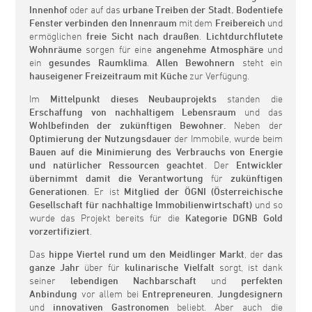
Innenhof
oder auf das
urbane Treiben der Stadt.
Bodentiefe
Fenster
verbinden den Innenraum
mit dem
Freibereich
und
ermöglichen
freie Sicht nach draußen
.
Lichtdurchflutete
Wohnräume
sorgen für eine
angenehme Atmosphäre
und
ein
gesundes Raumklima
.
Allen Bewohnern
steht ein
hauseigener Freizeitraum mit Küche
zur Verfügung.
Im
Mittelpunkt dieses Neubauprojekts
standen die
Erschaffung von nachhaltigem Lebensraum
und das
Wohlbefinden der zukünftigen Bewohner.
Neben der
Optimierung der Nutzungsdauer
der Immobile, wurde beim
Bauen auf die Minimierung des Verbrauchs von Energie
und natürlicher Ressourcen geachtet
. Der
Entwickler
übernimmt damit die Verantwortung
für
zukünftigen
Generationen
. Er ist
Mitglied der ÖGNI (Österreichische
Gesellschaft für nachhaltige Immobilienwirtschaft)
und so
wurde das Projekt bereits für die
Kategorie DGNB Gold
vorzertifiziert
.
Das
hippe Viertel rund um den Meidlinger Markt
, der
das
ganze Jahr
über für
kulinarische Vielfalt
sorgt, ist dank
seiner
lebendigen Nachbarschaft
und
perfekten
Anbindung
vor allem bei
Entrepreneuren
,
Jungdesignern
und
innovativen Gastronomen
beliebt. Aber auch die