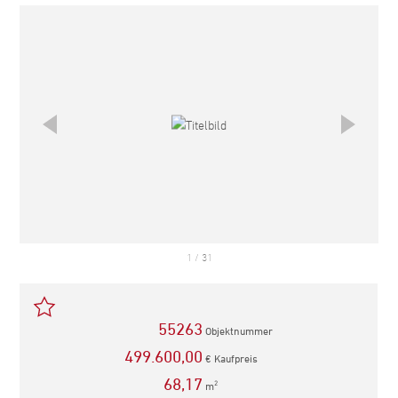
empfehlen
1
/
31
55263
Objektnummer
499.600,00
€ Kaufpreis
68,17
m
2