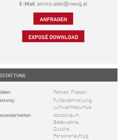
E-Mail:
enrico.adel@riwog.at
ANFRAGEN
EXPOSÉ DOWNLOAD
SSTATTUNG
öden
Parkett, Fliesen
eizung
Fußbodenheizung,
Luftwärmepumpe
esonderheiten
Abstellraum,
Badewanne,
Dusche,
Personenaufzug,