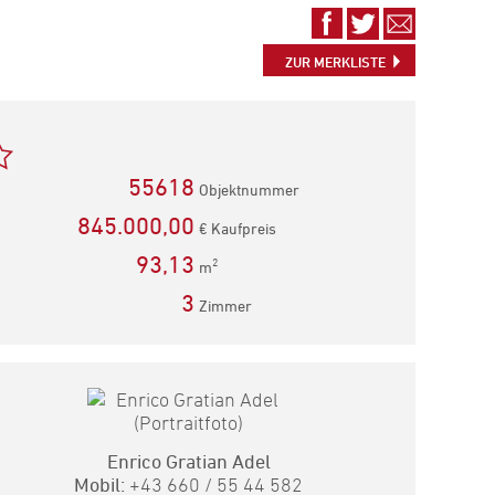
Auf
Auf
Via
Facebook
Twitter
E-
teilen
teilen
Mail
ZUR MERKLISTE
empfehlen
55618
Objektnummer
845.000,00
€ Kaufpreis
93,13
2
m
3
Zimmer
Enrico Gratian Adel
Mobil:
+43 660 / 55 44 582