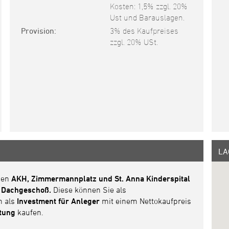
Kosten: 1,5% zzgl. 20%
Ust und Barauslagen.
Provision
3% des Kaufpreises
zzgl. 20% USt.
LA
hen
AKH, Zimmermannplatz und St. Anna Kinderspital
 Dachgeschoß.
Diese können Sie als
h als
Investment für Anleger
mit einem Nettokaufpreis
etung
kaufen.