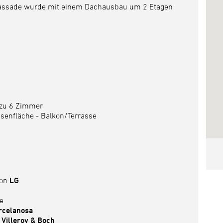
 Fassade wurde mit einem Dachausbau um 2 Etagen
 zu 6 Zimmer
senfläche - Balkon/Terrasse
on
LG
e
rcelanosa
n
Villeroy & Boch