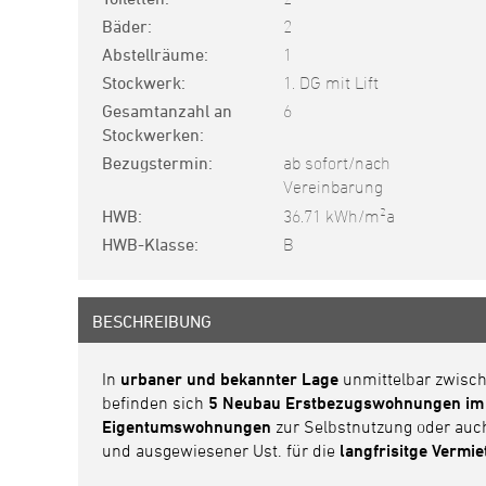
Bäder
2
Abstellräume
1
Stockwerk
1. DG mit Lift
Gesamtanzahl an
6
Stockwerken
Bezugstermin
ab sofort/nach
Vereinbarung
2
HWB
36.71 kWh/m
a
HWB-Klasse
B
BESCHREIBUNG
In
urbaner und bekannter Lage
unmittelbar zwisc
befinden sich
5 Neubau Erstbezugswohnungen im
Eigentumswohnungen
zur Selbstnutzung oder auc
und ausgewiesener Ust. für die
langfrisitge Vermi