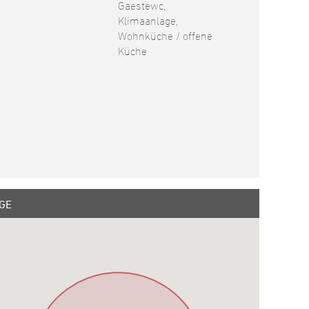
Gaestewc,
Klimaanlage,
Wohnküche / offene
Küche
GE