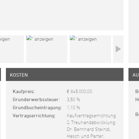
KOSTEN
AU
Kaufpreis
€ 845.000,00
B
Grunderwerbssteuer
3,50 %
H
Grundbucheintragung
1,10 %
B
Vertragserrichtung
Kaufvertragserrichtung
& Treuhandabwicklung:
Dr. Bernhard Steindl,
Hasch und Parter,