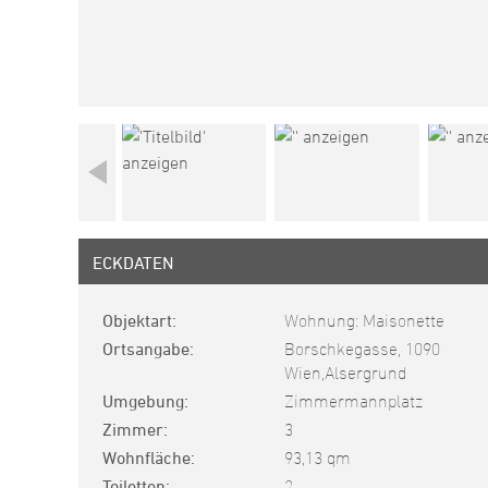
ECKDATEN
Objektart
Wohnung: Maisonette
Ortsangabe
Borschkegasse, 1090
Wien,Alsergrund
Umgebung
Zimmermannplatz
Zimmer
3
Wohnfläche
93,13 qm
Toiletten
2