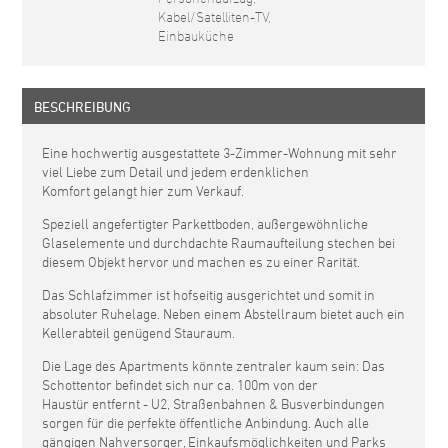
Kabel/Satelliten-TV,
Einbauküche
BESCHREIBUNG
Eine hochwertig ausgestattete 3-Zimmer-Wohnung mit sehr
viel Liebe zum Detail und jedem erdenklichen
Komfort gelangt hier zum Verkauf.
Speziell angefertigter Parkettboden, außergewöhnliche
Glaselemente und durchdachte Raumaufteilung stechen bei
diesem Objekt hervor und machen es zu einer Rarität.
Das Schlafzimmer ist hofseitig ausgerichtet und somit in
absoluter Ruhelage. Neben einem Abstellraum bietet auch ein
Kellerabteil genügend Stauraum.
Die Lage des Apartments könnte zentraler kaum sein: Das
Schottentor befindet sich nur ca. 100m von der
Haustür entfernt - U2, Straßenbahnen & Busverbindungen
sorgen für die perfekte öffentliche Anbindung. Auch alle
gängigen Nahversorger, Einkaufsmöglichkeiten und Parks