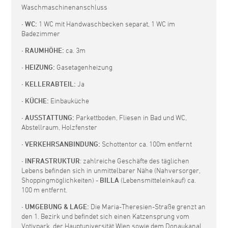
Waschmaschinenanschluss
· WC:
1 WC mit Handwaschbecken separat, 1 WC im
Badezimmer
· RAUMHÖHE:
ca. 3m
· HEIZUNG:
Gasetagenheizung
· KELLERABTEIL:
Ja
· KÜCHE:
Einbauküche
· AUSSTATTUNG:
Parkettboden, Fliesen in Bad und WC,
Abstellraum, Holzfenster
· VERKEHRSANBINDUNG:
Schottentor ca. 100m entfernt
· INFRASTRUKTUR
: zahlreiche Geschäfte des täglichen
Lebens befinden sich in unmittelbarer Nähe (Nahversorger,
Shoppingmöglichkeiten) -
BILLA
(Lebensmitteleinkauf) ca.
100 m entfernt.
· UMGEBUNG & LAGE:
Die Maria-Theresien-Straße grenzt an
den 1. Bezirk und befindet sich einen Katzensprung vom
Votivpark, der Hauptuniversität Wien sowie dem Donaukanal