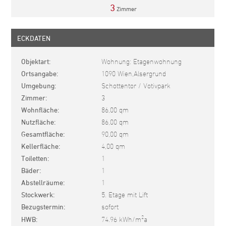
3
Zimmer
ECKDATEN
Objektart
Wohnung: Etagenwohnung
Ortsangabe
1090 Wien,Alsergrund
Umgebung
Schottentor / Votivpark
Zimmer
3
Wohnfläche
86,00 qm
Nutzfläche
86,00 qm
Gesamtfläche
90,00 qm
Kellerfläche
4,00 qm
Toiletten
1
Bäder
1
Abstellräume
1
Stockwerk
5. Etage mit Lift
Bezugstermin
sofort
2
HWB
74.96 kWh/m
a