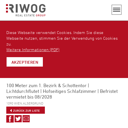
Diese Webseite verwendet Cookies. Indem Sie diese
Webseite nutzen, stimmen Sie der Verwendung von Cookies
zu.
Weitere Informationen (PDF)
AKZEPTIEREN
100 Meter zum 1. Bezirk & Schottentor |
Lichtdurchflutet | Hofseitiges Schlafzimmer | Befristet
vermietet bis 08/2028
1090 WIEN,ALSERGRUND
ZURÜCK ZUR LISTE
Auf
Auf
Via
Facebook
Twitter
E-
teilen
teilen
Mail