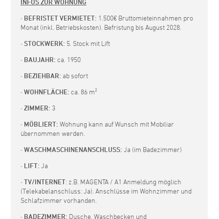
INFOS ZUR WOHNUNG
· BEFRISTET VERMIETET:
1.500€ Bruttomieteinnahmen pro
Monat (inkl. Betriebskosten). Befristung bis August 2028.
· STOCKWERK:
5. Stock mit Lift
· BAUJAHR:
ca. 1950
· BEZIEHBAR:
ab sofort
· WOHNFLÄCHE:
ca. 86 m²
· ZIMMER:
3
· MÖBLIERT:
Wohnung kann auf Wunsch mit Mobiliar
übernommen werden.
· WASCHMASCHINENANSCHLUSS:
Ja (im Badezimmer)
· LIFT:
Ja
· TV/INTERNET
: z.B. MAGENTA / A1 Anmeldung möglich
(Telekabelanschluss: Ja). Anschlüsse im Wohnzimmer und
Schlafzimmer vorhanden.
· BADEZIMMER:
Dusche, Waschbecken und