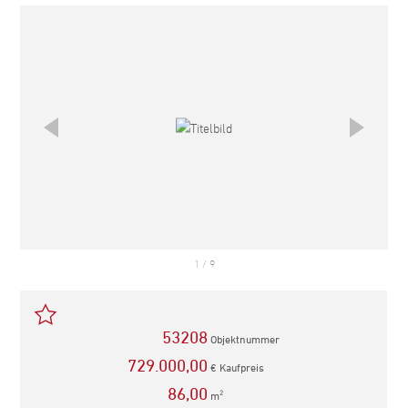
empfehlen
1
/
9
53208
Objektnummer
729.000,00
€ Kaufpreis
86,00
m
2