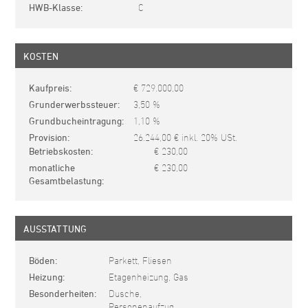
HWB-Klasse
C
KOSTEN
Kaufpreis
€ 729.000,00
Grunderwerbssteuer
3,50 %
Grundbucheintragung
1,10 %
Provision
26.244,00 € inkl. 20% USt.
Betriebskosten
€ 230,00
monatliche
€ 230,00
Gesamtbelastung
AUSSTATTUNG
Böden
Parkett, Fliesen
Heizung
Etagenheizung, Gas
Besonderheiten
Dusche,
Personenaufzug,