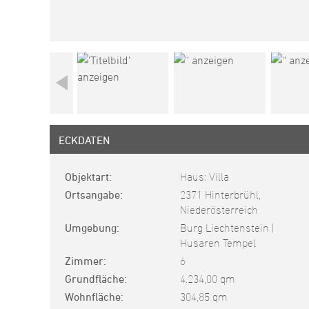
ECKDATEN
Objektart
Haus: Villa
Ortsangabe
2371 Hinterbrühl,
Niederösterreich
Umgebung
Burg Liechtenstein |
Husaren Tempel
Zimmer
6
Grundfläche
4.234,00 qm
Wohnfläche
304,85 qm