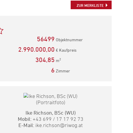
teilen
teilen
Mail
ZUR MERKLISTE
empfehlen
56499
Objektnummer
2.990.000,00
€ Kaufpreis
304,85
2
m
6
Zimmer
Ike Richson, BSc (WU)
Mobil:
+43 699 / 17 17 92 73
E-Mail:
ike.richson@riwog.at