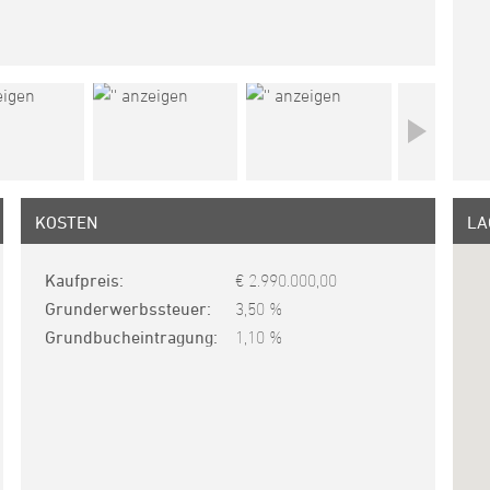
KOSTEN
LA
Kaufpreis
€ 2.990.000,00
Grunderwerbssteuer
3,50 %
Grundbucheintragung
1,10 %