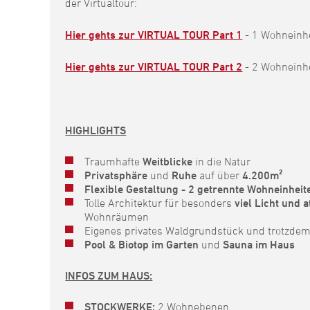
der Virtualtour:
Hier gehts zur VIRTUAL TOUR Part 1
- 1 Wohneinhe
Hier gehts zur VIRTUAL TOUR Part 2
- 2 Wohneinhe
HIGHLIGHTS
Traumhafte
Weitblicke
in die Natur
Privatsphäre
und
Ruhe
auf über
4.200m²
Flexible Gestaltung - 2 getrennte Wohneinhei
Tolle Architektur für besonders
viel Licht und
Wohnräumen
Eigenes privates Waldgrundstück und trotzde
Pool & Biotop im Garten
und
Sauna im Haus
INFOS ZUM HAUS:
STOCKWERKE:
2 Wohnebenen