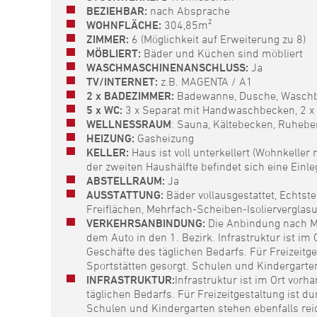
BEZIEHBAR:
nach Absprache
WOHNFLÄCHE:
304,85m²
ZIMMER:
6 (Möglichkeit auf Erweiterung zu 8)
MÖBLIERT:
Bäder und Küchen sind möbliert
WASCHMASCHINENANSCHLUSS:
Ja
TV/INTERNET:
z.B. MAGENTA / A1
2 x BADEZIMMER:
Badewanne, Dusche, Waschb
5 x WC:
3 x Separat mit Handwaschbecken, 2 x
WELLNESSRAUM
: Sauna, Kältebecken, Ruhebe
HEIZUNG:
Gasheizung
KELLER:
Haus ist voll unterkellert (Wohnkeller
der zweiten Haushälfte befindet sich eine Einle
ABSTELLRAUM:
Ja
AUSSTATTUNG:
Bäder vollausgestattet, Echtste
Freiflächen, Mehrfach-Scheiben-Isoliervergla
VERKEHRSANBINDUNG:
Die Anbindung nach Möd
dem Auto in den 1. Bezirk. Infrastruktur ist im
Geschäfte des täglichen Bedarfs. Für Freizeitg
Sportstätten gesorgt. Schulen und Kindergarten
INFRASTRUKTUR:
Infrastruktur ist im Ort vorh
täglichen Bedarfs. Für Freizeitgestaltung ist d
Schulen und Kindergarten stehen ebenfalls reic